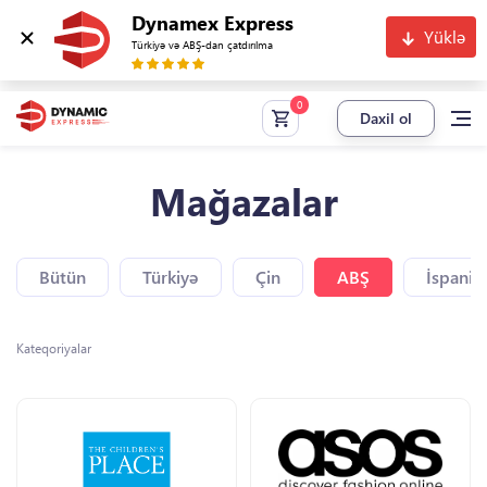
Dynamex Express
Yüklə
Türkiyə və ABŞ-dan çatdırılma
Daxil ol
Mağazalar
Bütün
Türkiyə
Çin
ABŞ
İspaniy
Kateqoriyalar