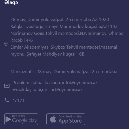
Əlaqə
28 may, Dəmir yolu vağzalı 2-ci mərtəbə AZ 1020
Xalqlar Dostluğu,İsmayıl Məmmədov küçəsi 6,AZ1142
Nərimanov Goex Təhvil məntəqəsi,N.Nərimanov, Əhməd
Rəcəbli 4/6
Elmlər Akademiyası Skybox Təhvil məntəqəsi,Yasamal
rayonu, Şəfayət Mehdiyev küçəsi 16B
Mərkəzi ofis: 28 may, Dəmir yolu vağzalı 2-ci mərtəbə
Problemli şöbə ilə əlaqə:
info@dynamex.az
Əməkdaşlıq üçün :
hr@dynamex.az
*7171