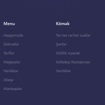
Menu
Kömək
Haqqımızda
Tez-tez verilən suallar
Xidmətlər
Şərtlər
Tariflər
Gizlilik siyasəti
Mağazalar
İstifadəçi Razılaşması
Yeniliklər
Yeniliklər
Əlaqə
Məntəqələr