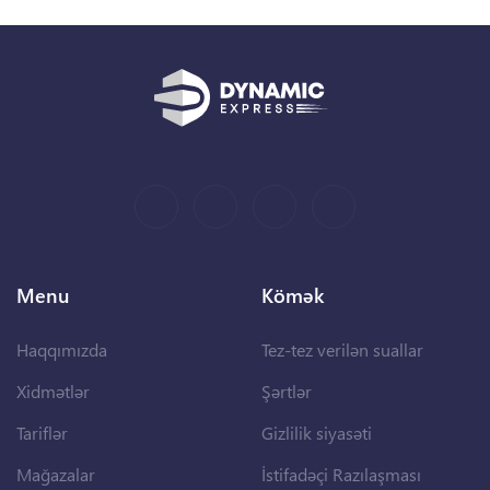
Menu
Kömək
Haqqımızda
Tez-tez verilən suallar
Xidmətlər
Şərtlər
Tariflər
Gizlilik siyasəti
Mağazalar
İstifadəçi Razılaşması