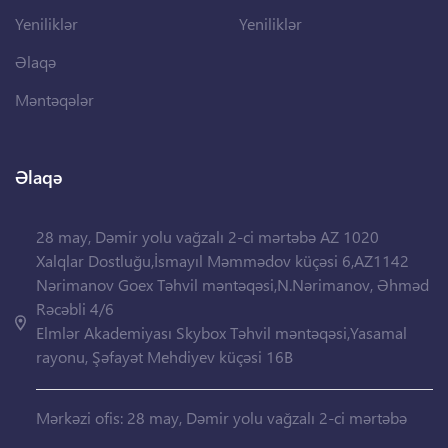
Yeniliklər
Yeniliklər
Əlaqə
Məntəqələr
Əlaqə
28 may, Dəmir yolu vağzalı 2-ci mərtəbə AZ 1020
Xalqlar Dostluğu,İsmayıl Məmmədov küçəsi 6,AZ1142
Nərimanov Goex Təhvil məntəqəsi,N.Nərimanov, Əhməd
Rəcəbli 4/6
Elmlər Akademiyası Skybox Təhvil məntəqəsi,Yasamal
rayonu, Şəfayət Mehdiyev küçəsi 16B
Mərkəzi ofis: 28 may, Dəmir yolu vağzalı 2-ci mərtəbə