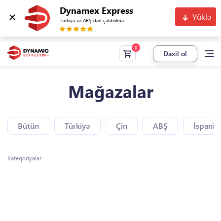
Dynamex Express
Yüklə
Türkiyə və ABŞ-dan çatdırılma
Daxil ol
Mağazalar
Bütün
Türkiyə
Çin
ABŞ
İspaniy
Kateqoriyalar