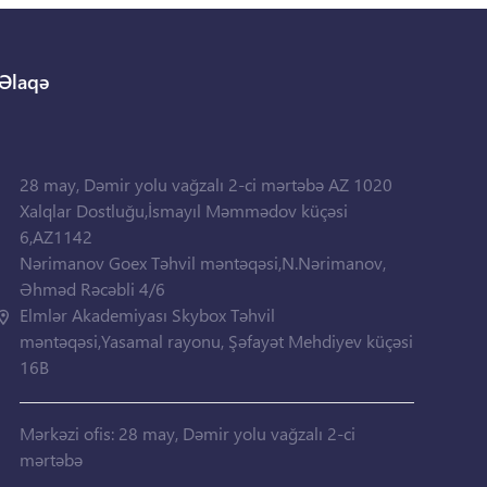
Əlaqə
28 may, Dəmir yolu vağzalı 2-ci mərtəbə AZ 1020
Xalqlar Dostluğu,İsmayıl Məmmədov küçəsi
6,AZ1142
Nərimanov Goex Təhvil məntəqəsi,N.Nərimanov,
Əhməd Rəcəbli 4/6
Elmlər Akademiyası Skybox Təhvil
məntəqəsi,Yasamal rayonu, Şəfayət Mehdiyev küçəsi
16B
Mərkəzi ofis: 28 may, Dəmir yolu vağzalı 2-ci
mərtəbə