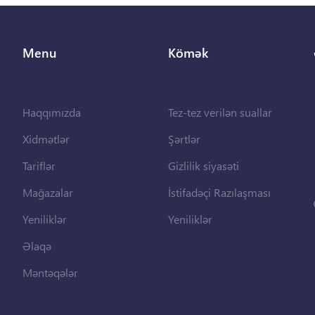
Menu
Kömək
Haqqımızda
Tez-tez verilən suallar
Xidmətlər
Şərtlər
Tariflər
Gizlilik siyasəti
Mağazalar
İstifadəçi Razılaşması
Yeniliklər
Yeniliklər
Əlaqə
Məntəqələr