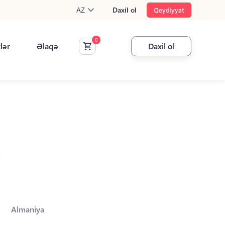
AZ
Daxil ol
Qeydiyyat
klər
Əlaqə
Daxil ol
.
Almaniya