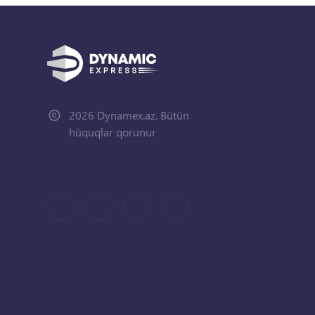
2026 Dynamex.az. Bütün
hüquqlar qorunur