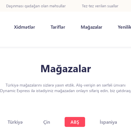
Daşınması qadağan olan məhsullar
Tez-tez verilən suallar
Xidmətlər
Tariflər
Mağazalar
Yenili
Mağazalar
Türkiyə mağazalarını sizlərə yaxın etdik. Alış-verişin ən sərfəli ünvanı
Dynamic Express ilə istədiyiniz mağazadan onlayn sifariş edin, biz çatdıraq
Türkiyə
Çin
ABŞ
İspaniya