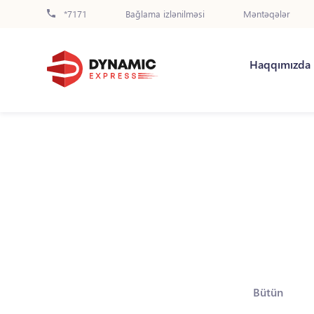
*7171
Bağlama izlənilməsi
Məntəqələr
Haqqımızda
Bütün