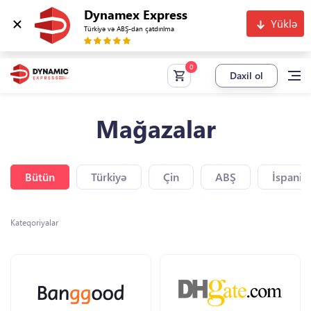
Dynamex Express
Yüklə
Türkiyə və ABŞ-dan çatdırılma
Daxil ol
Mağazalar
Bütün
Türkiyə
Çin
ABŞ
İspaniy
Kateqoriyalar