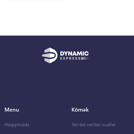
Menu
Kömək
Haqqımızda
Tez-tez verilən suallar