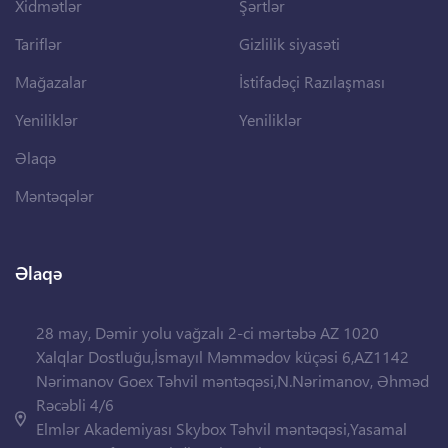
Xidmətlər
Şərtlər
Tariflər
Gizlilik siyasəti
Mağazalar
İstifadəçi Razılaşması
Yeniliklər
Yeniliklər
Əlaqə
Məntəqələr
Əlaqə
28 may, Dəmir yolu vağzalı 2-ci mərtəbə AZ 1020
Xalqlar Dostluğu,İsmayıl Məmmədov küçəsi 6,AZ1142
Nərimanov Goex Təhvil məntəqəsi,N.Nərimanov, Əhməd
Rəcəbli 4/6
Elmlər Akademiyası Skybox Təhvil məntəqəsi,Yasamal