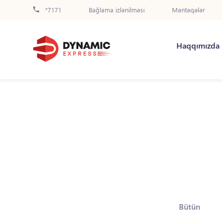
*7171
Bağlama izlənilməsi
Məntəqələr
Haqqımızda
Bütün