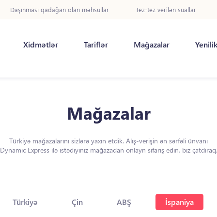
Daşınması qadağan olan məhsullar
Tez-tez verilən suallar
Xidmətlər
Tariflər
Mağazalar
Yenili
Mağazalar
Türkiyə mağazalarını sizlərə yaxın etdik. Alış-verişin ən sərfəli ünvanı
Dynamic Express ilə istədiyiniz mağazadan onlayn sifariş edin, biz çatdıraq
Türkiyə
Çin
ABŞ
İspaniya