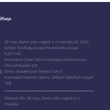
Əlaqə
28 may, Dəmir yolu vağzalı 2-ci mərtəbə AZ 1020
Xalqlar Dostluğu,İsmayıl Məmmədov küçəsi
6,AZ1142
Nərimanov Goex Təhvil məntəqəsi,N.Nərimanov,
Əhməd Rəcəbli 4/6
Elmlər Akademiyası Skybox Təhvil
məntəqəsi,Yasamal rayonu, Şəfayət Mehdiyev küçəsi
16B
Mərkəzi ofis: 28 may, Dəmir yolu vağzalı 2-ci
mərtəbə