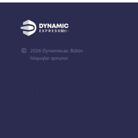
2026 Dynamex.az. Bütün
hüquqlar qorunur