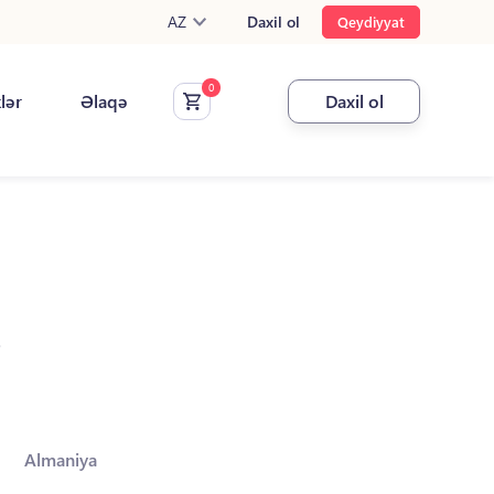
AZ
Daxil ol
Qeydiyyat
klər
Əlaqə
Daxil ol
.
Almaniya