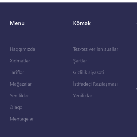
Menu
Kömək
Haqqımızda
Tez-tez verilən suallar
Xidmətlər
Şərtlər
Tariflər
Gizlilik siyasəti
Mağazalar
İstifadəçi Razılaşması
Yeniliklər
Yeniliklər
Əlaqə
Məntəqələr