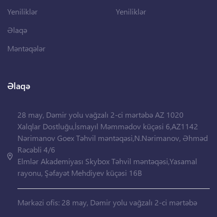
Yeniliklər
Yeniliklər
Əlaqə
Məntəqələr
Əlaqə
28 may, Dəmir yolu vağzalı 2-ci mərtəbə AZ 1020
Xalqlar Dostluğu,İsmayıl Məmmədov küçəsi 6,AZ1142
Nərimanov Goex Təhvil məntəqəsi,N.Nərimanov, Əhməd
Rəcəbli 4/6
Elmlər Akademiyası Skybox Təhvil məntəqəsi,Yasamal
rayonu, Şəfayət Mehdiyev küçəsi 16B
Mərkəzi ofis: 28 may, Dəmir yolu vağzalı 2-ci mərtəbə