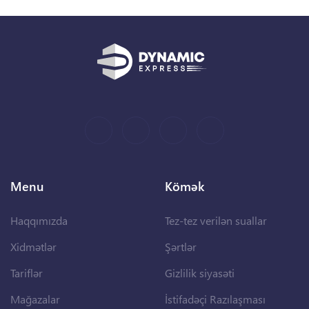
Menu
Kömək
Haqqımızda
Tez-tez verilən suallar
Xidmətlər
Şərtlər
Tariflər
Gizlilik siyasəti
Mağazalar
İstifadəçi Razılaşması