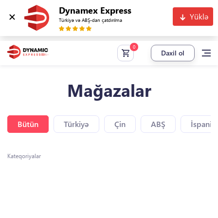
Dynamex Express
Yüklə
Türkiyə və ABŞ-dan çatdırılma
Daxil ol
Mağazalar
Bütün
Türkiyə
Çin
ABŞ
İspaniy
Kateqoriyalar