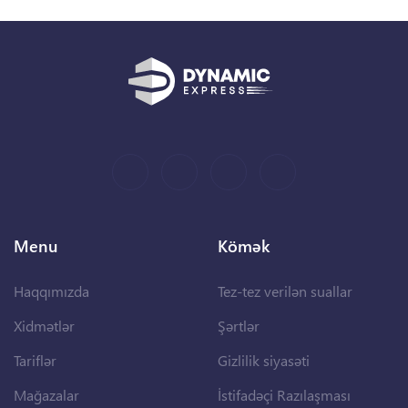
Menu
Kömək
Haqqımızda
Tez-tez verilən suallar
Xidmətlər
Şərtlər
Tariflər
Gizlilik siyasəti
Mağazalar
İstifadəçi Razılaşması