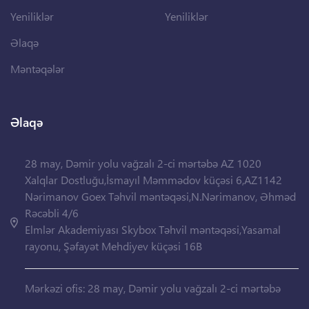
Yeniliklər
Yeniliklər
Əlaqə
Məntəqələr
Əlaqə
28 may, Dəmir yolu vağzalı 2-ci mərtəbə AZ 1020
Xalqlar Dostluğu,İsmayıl Məmmədov küçəsi 6,AZ1142
Nərimanov Goex Təhvil məntəqəsi,N.Nərimanov, Əhməd
Rəcəbli 4/6
Elmlər Akademiyası Skybox Təhvil məntəqəsi,Yasamal
rayonu, Şəfayət Mehdiyev küçəsi 16B
Mərkəzi ofis: 28 may, Dəmir yolu vağzalı 2-ci mərtəbə