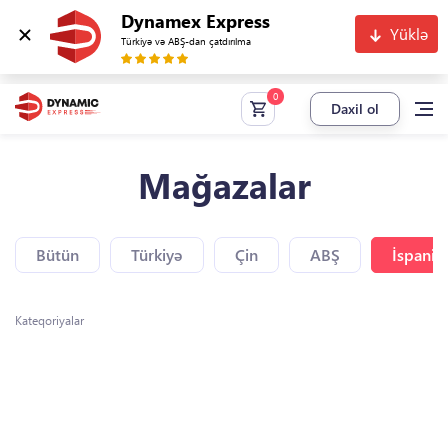
Dynamex Express
Yüklə
Türkiyə və ABŞ-dan çatdırılma
Daxil ol
Mağazalar
Bütün
Türkiyə
Çin
ABŞ
İspaniy
Kateqoriyalar