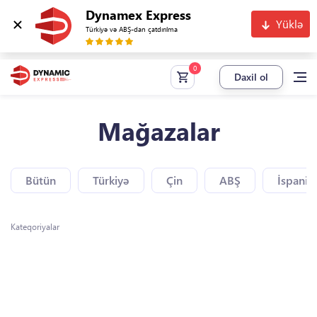
Dynamex Express
Yüklə
Türkiyə və ABŞ-dan çatdırılma
Daxil ol
Mağazalar
Bütün
Türkiyə
Çin
ABŞ
İspaniy
Kateqoriyalar