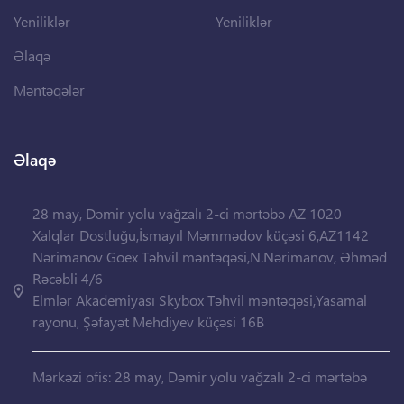
Yeniliklər
Yeniliklər
Əlaqə
Məntəqələr
Əlaqə
28 may, Dəmir yolu vağzalı 2-ci mərtəbə AZ 1020
Xalqlar Dostluğu,İsmayıl Məmmədov küçəsi 6,AZ1142
Nərimanov Goex Təhvil məntəqəsi,N.Nərimanov, Əhməd
Rəcəbli 4/6
Elmlər Akademiyası Skybox Təhvil məntəqəsi,Yasamal
rayonu, Şəfayət Mehdiyev küçəsi 16B
Mərkəzi ofis: 28 may, Dəmir yolu vağzalı 2-ci mərtəbə