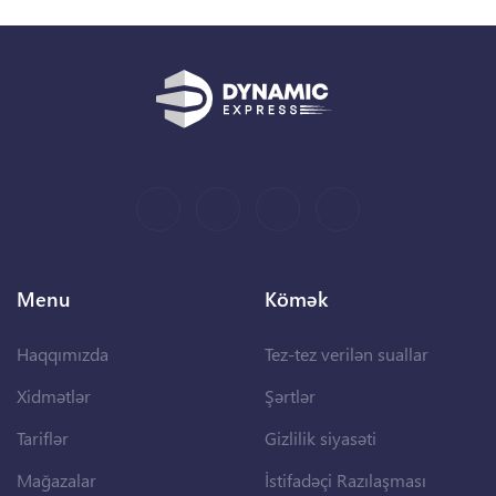
Menu
Kömək
Haqqımızda
Tez-tez verilən suallar
Xidmətlər
Şərtlər
Tariflər
Gizlilik siyasəti
Mağazalar
İstifadəçi Razılaşması