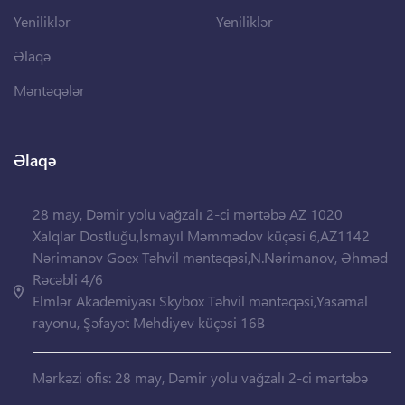
Yeniliklər
Yeniliklər
Əlaqə
Məntəqələr
Əlaqə
28 may, Dəmir yolu vağzalı 2-ci mərtəbə AZ 1020
Xalqlar Dostluğu,İsmayıl Məmmədov küçəsi 6,AZ1142
Nərimanov Goex Təhvil məntəqəsi,N.Nərimanov, Əhməd
Rəcəbli 4/6
Elmlər Akademiyası Skybox Təhvil məntəqəsi,Yasamal
rayonu, Şəfayət Mehdiyev küçəsi 16B
Mərkəzi ofis: 28 may, Dəmir yolu vağzalı 2-ci mərtəbə