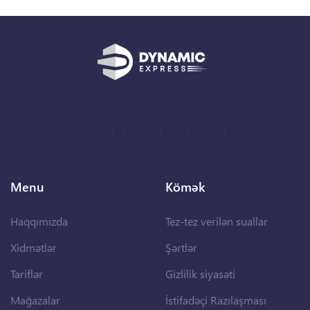
Menu
Kömək
Haqqımızda
Tez-tez verilən suallar
Xidmətlər
Şərtlər
Tariflər
Gizlilik siyasəti
Mağazalar
İstifadəçi Razılaşması