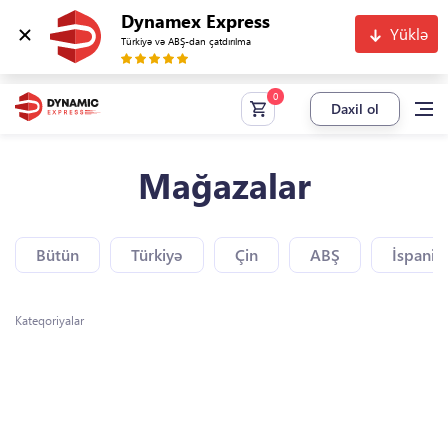
Dynamex Express
Yüklə
Türkiyə və ABŞ-dan çatdırılma
Daxil ol
Mağazalar
Bütün
Türkiyə
Çin
ABŞ
İspaniy
Kateqoriyalar