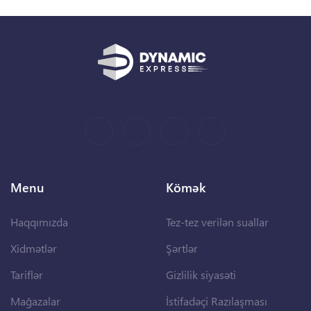
Menu
Kömək
Haqqımızda
Tez-tez verilən suallar
Xidmətlər
Şərtlər
Tariflər
Gizlilik siyasəti
Mağazalar
İstifadəçi Razılaşması