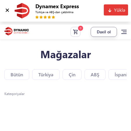
Dynamex Express
Yüklə
Türkiyə və ABŞ-dan çatdırılma
Daxil ol
Mağazalar
Bütün
Türkiyə
Çin
ABŞ
İspaniy
Kateqoriyalar