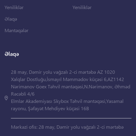
Yeniliklər
Yeniliklər
Əlaqə
Məntəqələr
Əlaqə
28 may, Dəmir yolu vağzalı 2-ci mərtəbə AZ 1020
Xalqlar Dostluğu,İsmayıl Məmmədov küçəsi 6,AZ1142
Nərimanov Goex Təhvil məntəqəsi,N.Nərimanov, Əhməd
Rəcəbli 4/6
Elmlər Akademiyası Skybox Təhvil məntəqəsi,Yasamal
rayonu, Şəfayət Mehdiyev küçəsi 16B
Mərkəzi ofis: 28 may, Dəmir yolu vağzalı 2-ci mərtəbə