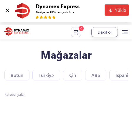
Dynamex Express
Yüklə
Türkiyə və ABŞ-dan çatdırılma
Daxil ol
Mağazalar
Bütün
Türkiyə
Çin
ABŞ
İspaniy
Kateqoriyalar