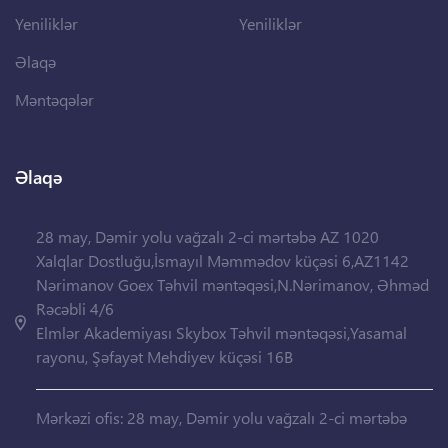
Yeniliklər
Yeniliklər
Əlaqə
Məntəqələr
Əlaqə
28 may, Dəmir yolu vağzalı 2-ci mərtəbə AZ 1020
Xalqlar Dostluğu,İsmayıl Məmmədov küçəsi 6,AZ1142
Nərimanov Goex Təhvil məntəqəsi,N.Nərimanov, Əhməd
Rəcəbli 4/6
Elmlər Akademiyası Skybox Təhvil məntəqəsi,Yasamal
rayonu, Şəfayət Mehdiyev küçəsi 16B
Mərkəzi ofis: 28 may, Dəmir yolu vağzalı 2-ci mərtəbə