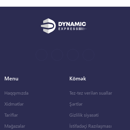
Menu
Kömək
Haqqımızda
Tez-tez verilən suallar
Xidmətlər
Şərtlər
Tariflər
Gizlilik siyasəti
Mağazalar
İstifadəçi Razılaşması