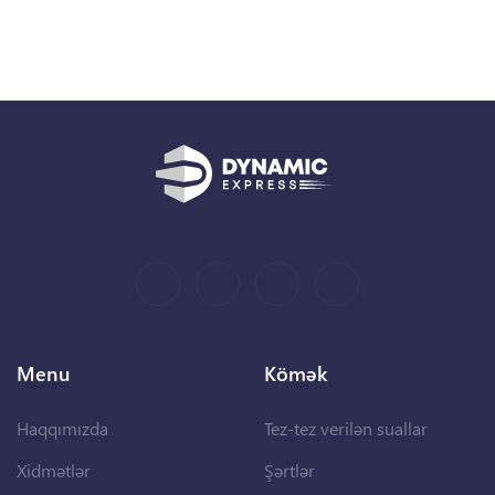
Menu
Kömək
Haqqımızda
Tez-tez verilən suallar
Xidmətlər
Şərtlər