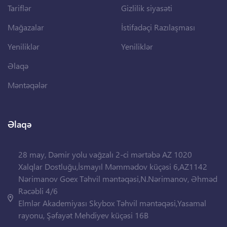
Tariflər
Gizlilik siyasəti
Mağazalar
İstifadəçi Razılaşması
Yeniliklər
Yeniliklər
Əlaqə
Məntəqələr
Əlaqə
28 may, Dəmir yolu vağzalı 2-ci mərtəbə AZ 1020
Xalqlar Dostluğu,İsmayıl Məmmədov küçəsi 6,AZ1142
Nərimanov Goex Təhvil məntəqəsi,N.Nərimanov, Əhməd
Rəcəbli 4/6
Elmlər Akademiyası Skybox Təhvil məntəqəsi,Yasamal
rayonu, Şəfayət Mehdiyev küçəsi 16B