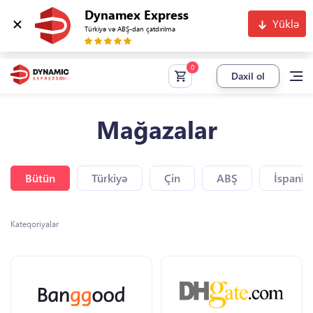
Dynamex Express
Yüklə
Türkiyə və ABŞ-dan çatdırılma
Daxil ol
Mağazalar
Bütün
Türkiyə
Çin
ABŞ
İspaniy
Kateqoriyalar