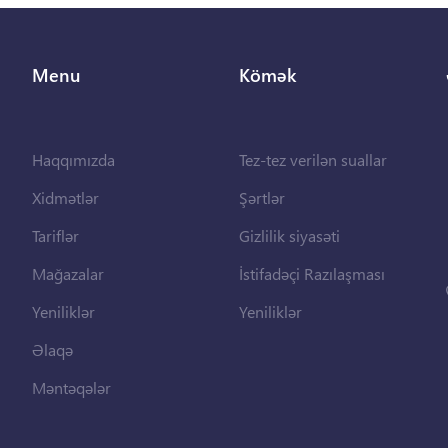
Menu
Kömək
Haqqımızda
Tez-tez verilən suallar
Xidmətlər
Şərtlər
Tariflər
Gizlilik siyasəti
Mağazalar
İstifadəçi Razılaşması
Yeniliklər
Yeniliklər
Əlaqə
Məntəqələr