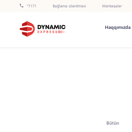
*7171
Bağlama izlənilməsi
Məntəqələr
Haqqımızda
Bütün