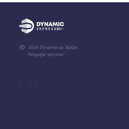
2026 Dynamex.az. Bütün
hüquqlar qorunur