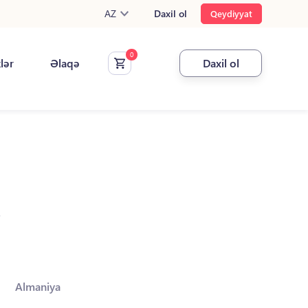
AZ
Daxil ol
Qeydiyyat
klər
Əlaqə
Daxil ol
.
Almaniya