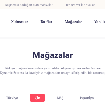
Daşınması qadağan olan məhsullar
Tez-tez verilən suallar
Xidmətlər
Tariflər
Mağazalar
Yenili
Mağazalar
Türkiyə mağazalarını sizlərə yaxın etdik. Alış-verişin ən sərfəli ünvanı
Dynamic Express ilə istədiyiniz mağazadan onlayn sifariş edin, biz çatdıraq
Türkiyə
Çin
ABŞ
İspaniya