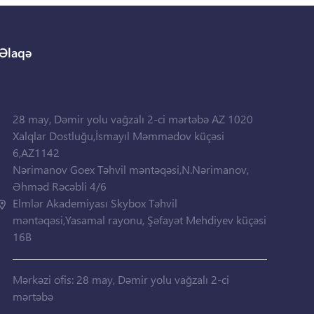
Əlaqə
28 may, Dəmir yolu vağzalı 2-ci mərtəbə AZ 1020
Xalqlar Dostluğu,İsmayıl Məmmədov küçəsi
6,AZ1142
Nərimanov Goex Təhvil məntəqəsi,N.Nərimanov,
Əhməd Rəcəbli 4/6
Elmlər Akademiyası Skybox Təhvil
məntəqəsi,Yasamal rayonu, Şəfayət Mehdiyev küçəsi
16B
Mərkəzi ofis: 28 may, Dəmir yolu vağzalı 2-ci
mərtəbə