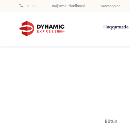
*7171
Bağlama izlənilməsi
Məntəqələr
Haqqımızda
Bütün