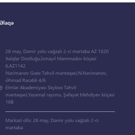
Əlaqə
28 may, Dəmir yolu vağzalı 2-ci mərtəbə AZ 1020
Xalqlar Dostluğu,İsmayıl Məmmədov küçəsi
6,AZ1142
Nərimanov Goex Təhvil məntəqəsi,N.Nərimanov,
Əhməd Rəcəbli 4/6
Elmlər Akademiyası Skybox Təhvil
məntəqəsi,Yasamal rayonu, Şəfayət Mehdiyev küçəsi
16B
Mərkəzi ofis: 28 may, Dəmir yolu vağzalı 2-ci
mərtəbə