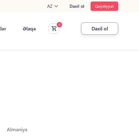
AZ
Daxil ol
Qeydiyyat
klər
Əlaqə
Daxil ol
.
Almaniya