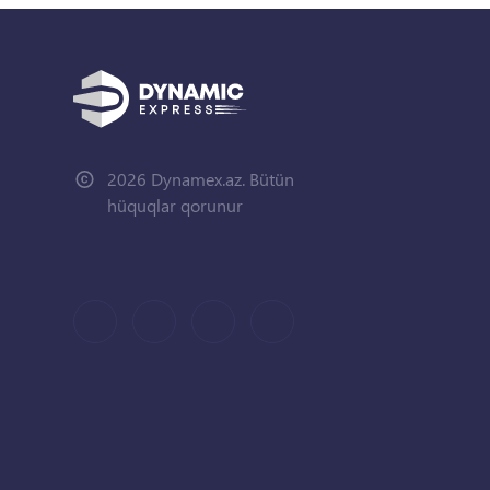
2026 Dynamex.az. Bütün
hüquqlar qorunur