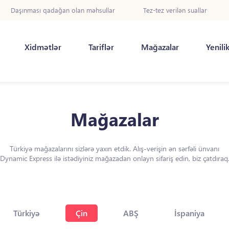
Daşınması qadağan olan məhsullar
Tez-tez verilən suallar
Xidmətlər
Tariflər
Mağazalar
Yenili
Mağazalar
Türkiyə mağazalarını sizlərə yaxın etdik. Alış-verişin ən sərfəli ünvanı
Dynamic Express ilə istədiyiniz mağazadan onlayn sifariş edin, biz çatdıraq
Türkiyə
Çin
ABŞ
İspaniya