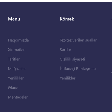
Menu
Kömək
Haqqımızda
Tez-tez verilən suallar
Xidmətlər
Şərtlər
Tariflər
Gizlilik siyasəti
Mağazalar
İstifadəçi Razılaşması
Yeniliklər
Yeniliklər
Əlaqə
Məntəqələr