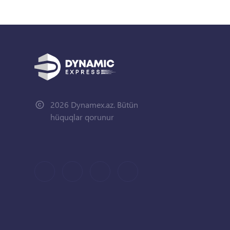
2026 Dynamex.az. Bütün
hüquqlar qorunur