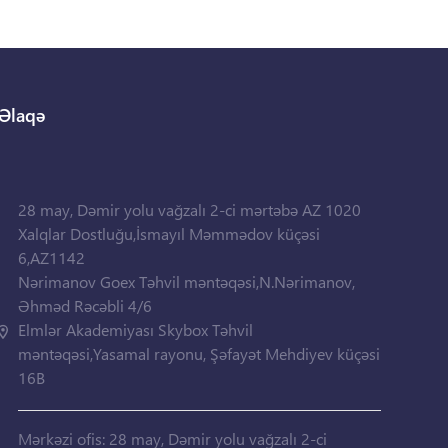
Əlaqə
28 may, Dəmir yolu vağzalı 2-ci mərtəbə AZ 1020
Xalqlar Dostluğu,İsmayıl Məmmədov küçəsi
6,AZ1142
Nərimanov Goex Təhvil məntəqəsi,N.Nərimanov,
Əhməd Rəcəbli 4/6
Elmlər Akademiyası Skybox Təhvil
məntəqəsi,Yasamal rayonu, Şəfayət Mehdiyev küçəsi
16B
Mərkəzi ofis: 28 may, Dəmir yolu vağzalı 2-ci