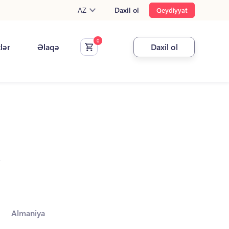
AZ
Daxil ol
Qeydiyyat
klər
Əlaqə
Daxil ol
.
Almaniya