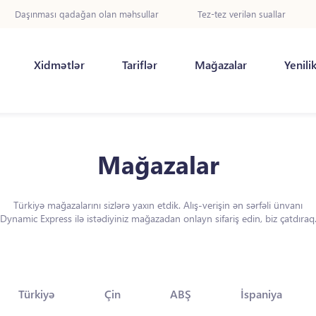
Daşınması qadağan olan məhsullar
Tez-tez verilən suallar
Xidmətlər
Tariflər
Mağazalar
Yenili
Mağazalar
Türkiyə mağazalarını sizlərə yaxın etdik. Alış-verişin ən sərfəli ünvanı
Dynamic Express ilə istədiyiniz mağazadan onlayn sifariş edin, biz çatdıraq
Türkiyə
Çin
ABŞ
İspaniya