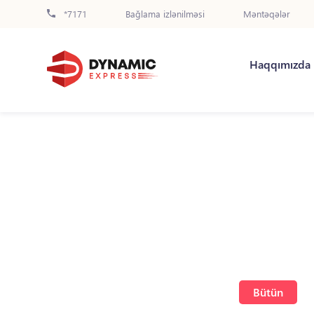
*7171
Bağlama izlənilməsi
Məntəqələr
Haqqımızda
Bütün