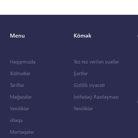
Menu
Kömək
Haqqımızda
Tez-tez verilən suallar
Xidmətlər
Şərtlər
Tariflər
Gizlilik siyasəti
Mağazalar
İstifadəçi Razılaşması
Yeniliklər
Yeniliklər
Əlaqə
Məntəqələr