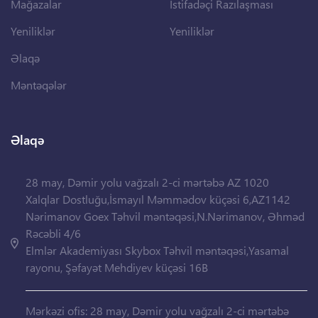
Mağazalar
İstifadəçi Razılaşması
Yeniliklər
Yeniliklər
Əlaqə
Məntəqələr
Əlaqə
28 may, Dəmir yolu vağzalı 2-ci mərtəbə AZ 1020
Xalqlar Dostluğu,İsmayıl Məmmədov küçəsi 6,AZ1142
Nərimanov Goex Təhvil məntəqəsi,N.Nərimanov, Əhməd
Rəcəbli 4/6
Elmlər Akademiyası Skybox Təhvil məntəqəsi,Yasamal
rayonu, Şəfayət Mehdiyev küçəsi 16B
Mərkəzi ofis: 28 may, Dəmir yolu vağzalı 2-ci mərtəbə