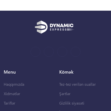
Menu
Kömək
Haqqımızda
Tez-tez verilən suallar
Xidmətlər
Şərtlər
Tariflər
Gizlilik siyasəti