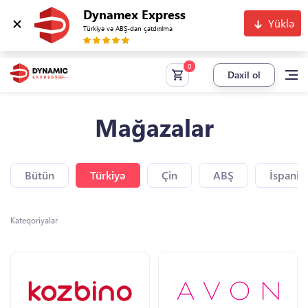
Dynamex Express
Yüklə
Türkiyə və ABŞ-dan çatdırılma
Daxil ol
Mağazalar
Bütün
Türkiyə
Çin
ABŞ
İspaniy
Kateqoriyalar