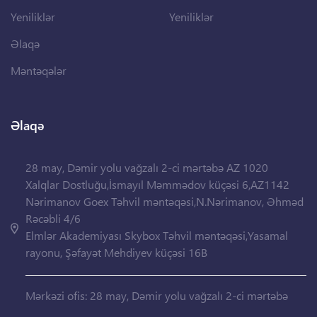
Yeniliklər
Yeniliklər
Əlaqə
Məntəqələr
Əlaqə
28 may, Dəmir yolu vağzalı 2-ci mərtəbə AZ 1020
Xalqlar Dostluğu,İsmayıl Məmmədov küçəsi 6,AZ1142
Nərimanov Goex Təhvil məntəqəsi,N.Nərimanov, Əhməd
Rəcəbli 4/6
Elmlər Akademiyası Skybox Təhvil məntəqəsi,Yasamal
rayonu, Şəfayət Mehdiyev küçəsi 16B
Mərkəzi ofis: 28 may, Dəmir yolu vağzalı 2-ci mərtəbə