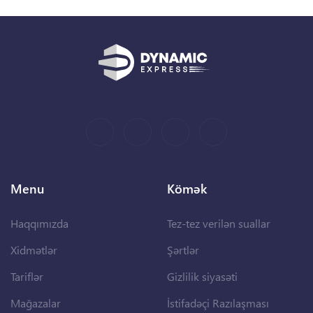
Menu
Kömək
Haqqımızda
Tez-tez verilən suallar
Xidmətlər
Şərtlər
Tariflər
Gizlilik siyasəti
Mağazalar
İstifadəçi Razılaşması