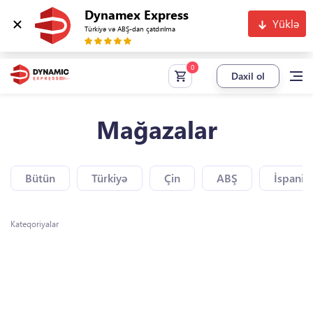
Dynamex Express
Yüklə
Türkiyə və ABŞ-dan çatdırılma
Daxil ol
Mağazalar
Bütün
Türkiyə
Çin
ABŞ
İspaniy
Kateqoriyalar