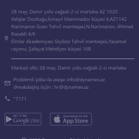
28 may, Dəmir yolu vağzalı 2-ci mərtəbə AZ 1020
Xalqlar Dostluğu,İsmayıl Məmmədov küçəsi 6,AZ1142
Nərimanov Goex Təhvil məntəqəsi,N.Nərimanov, Əhməd
Rəcəbli 4/6
Elmlər Akademiyası Skybox Təhvil məntəqəsi,Yasamal
rayonu, Şəfayət Mehdiyev küçəsi 16B
Mərkəzi ofis: 28 may, Dəmir yolu vağzalı 2-ci mərtəbə
Problemli şöbə ilə əlaqə:
info@dynamex.az
Əməkdaşlıq üçün :
hr@dynamex.az
*7171