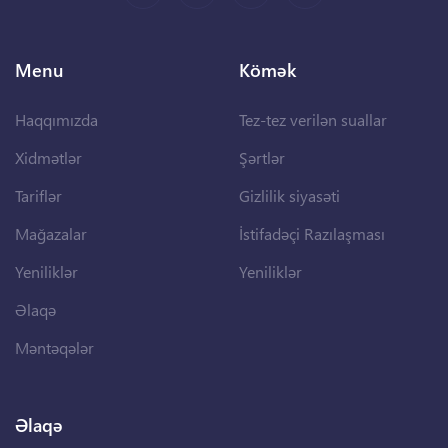
Menu
Kömək
Haqqımızda
Tez-tez verilən suallar
Xidmətlər
Şərtlər
Tariflər
Gizlilik siyasəti
Mağazalar
İstifadəçi Razılaşması
Yeniliklər
Yeniliklər
Əlaqə
Məntəqələr
Əlaqə