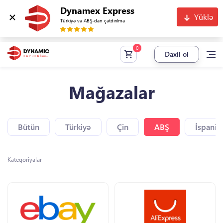
Dynamex Express
Yüklə
Türkiyə və ABŞ-dan çatdırılma
Daxil ol
Mağazalar
Bütün
Türkiyə
Çin
ABŞ
İspaniy
Kateqoriyalar