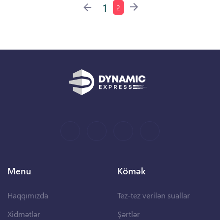
1
2
Menu
Kömək
Haqqımızda
Tez-tez verilən suallar
Xidmətlər
Şərtlər