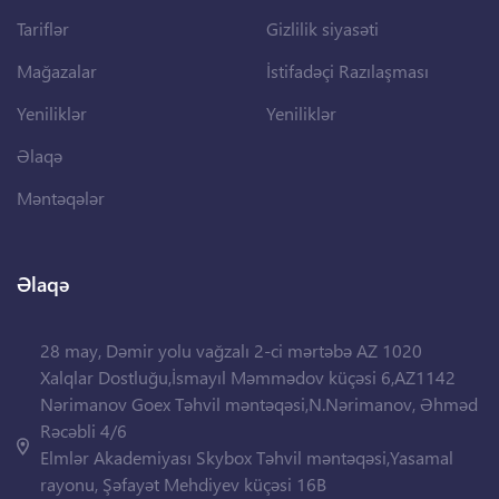
Tariflər
Gizlilik siyasəti
Mağazalar
İstifadəçi Razılaşması
Yeniliklər
Yeniliklər
Əlaqə
Məntəqələr
Əlaqə
28 may, Dəmir yolu vağzalı 2-ci mərtəbə AZ 1020
Xalqlar Dostluğu,İsmayıl Məmmədov küçəsi 6,AZ1142
Nərimanov Goex Təhvil məntəqəsi,N.Nərimanov, Əhməd
Rəcəbli 4/6
Elmlər Akademiyası Skybox Təhvil məntəqəsi,Yasamal
rayonu, Şəfayət Mehdiyev küçəsi 16B