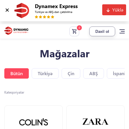
Dynamex Express
Yüklə
Türkiyə və ABŞ-dan çatdırılma
Daxil ol
Mağazalar
Bütün
Türkiyə
Çin
ABŞ
İspaniy
Kateqoriyalar