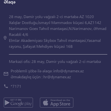
Əlaqə
28 may, Dəmir yolu vağzalı 2-ci mərtəbə AZ 1020
Xalqlar Dostluğu,İsmayıl Məmmədov küçəsi 6,AZ1142
Nərimanov Goex Təhvil məntəqəsi,N.Nərimanov, Əhməd
Rəcəbli 4/6
Elmlər Akademiyası Skybox Təhvil məntəqəsi,Yasamal
rayonu, Şəfayət Mehdiyev küçəsi 16B
Mərkəzi ofis: 28 may, Dəmir yolu vağzalı 2-ci mərtəbə
Problemli şöbə ilə əlaqə:
info@dynamex.az
Əməkdaşlıq üçün :
hr@dynamex.az
*7171