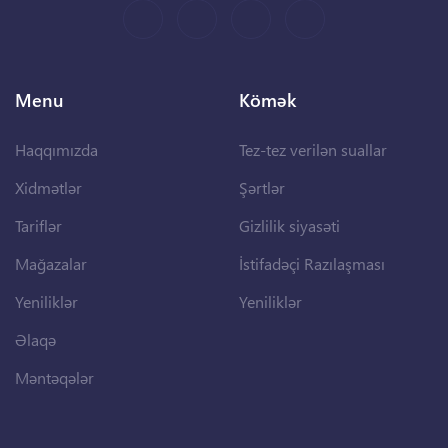
Menu
Kömək
Haqqımızda
Tez-tez verilən suallar
Xidmətlər
Şərtlər
Tariflər
Gizlilik siyasəti
Mağazalar
İstifadəçi Razılaşması
Yeniliklər
Yeniliklər
Əlaqə
Məntəqələr