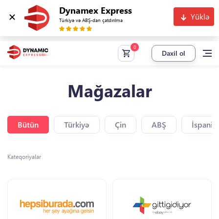
Dynamex Express
Yüklə
Türkiyə və ABŞ-dan çatdırılma
Daxil ol
Mağazalar
Bütün
Türkiyə
Çin
ABŞ
İspaniy
Kateqoriyalar