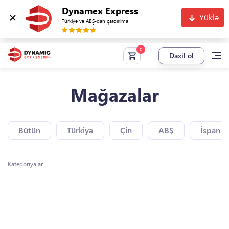
Dynamex Express
Yüklə
Türkiyə və ABŞ-dan çatdırılma
Daxil ol
Mağazalar
Bütün
Türkiyə
Çin
ABŞ
İspaniy
Kateqoriyalar