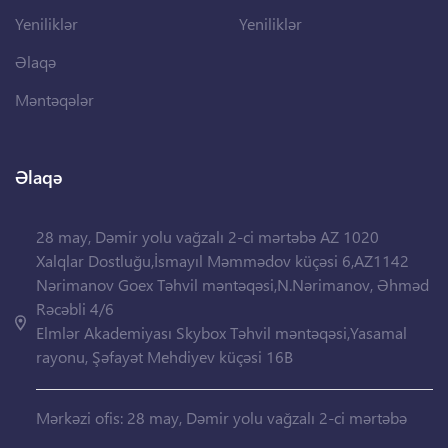
Yeniliklər
Yeniliklər
Əlaqə
Məntəqələr
Əlaqə
28 may, Dəmir yolu vağzalı 2-ci mərtəbə AZ 1020
Xalqlar Dostluğu,İsmayıl Məmmədov küçəsi 6,AZ1142
Nərimanov Goex Təhvil məntəqəsi,N.Nərimanov, Əhməd
Rəcəbli 4/6
Elmlər Akademiyası Skybox Təhvil məntəqəsi,Yasamal
rayonu, Şəfayət Mehdiyev küçəsi 16B
Mərkəzi ofis: 28 may, Dəmir yolu vağzalı 2-ci mərtəbə