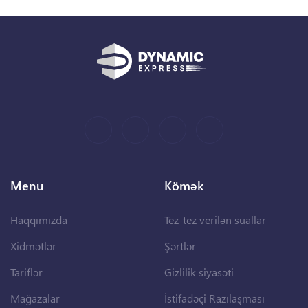
Menu
Kömək
Haqqımızda
Tez-tez verilən suallar
Xidmətlər
Şərtlər
Tariflər
Gizlilik siyasəti
Mağazalar
İstifadəçi Razılaşması