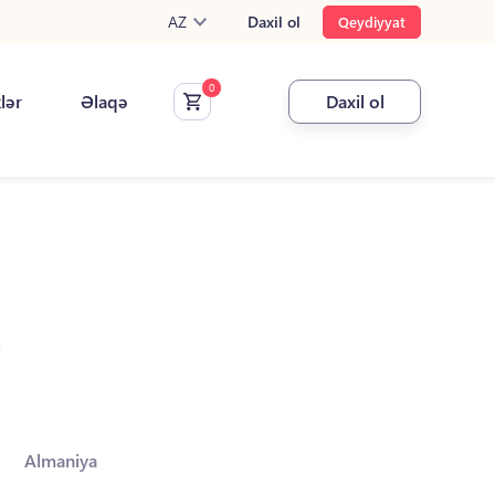
AZ
Daxil ol
Qeydiyyat
klər
Əlaqə
Daxil ol
.
Almaniya