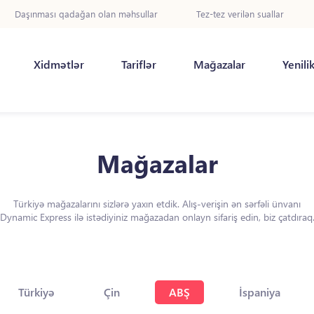
Daşınması qadağan olan məhsullar
Tez-tez verilən suallar
Xidmətlər
Tariflər
Mağazalar
Yenili
Mağazalar
Türkiyə mağazalarını sizlərə yaxın etdik. Alış-verişin ən sərfəli ünvanı
Dynamic Express ilə istədiyiniz mağazadan onlayn sifariş edin, biz çatdıraq
Türkiyə
Çin
ABŞ
İspaniya