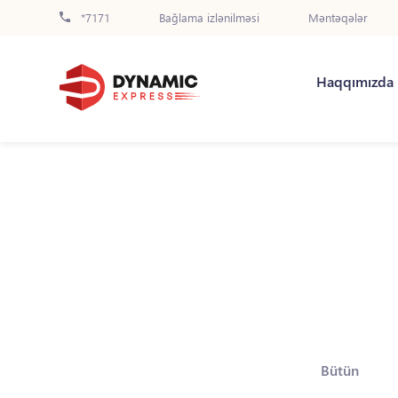
*7171
Bağlama izlənilməsi
Məntəqələr
Haqqımızda
Bütün