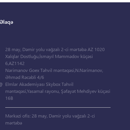
Əlaqə
28 may, Dəmir yolu vağzalı 2-ci mərtəbə AZ 1020
Xalqlar Dostluğu,İsmayıl Məmmədov küçəsi
6,AZ1142
Nərimanov Goex Təhvil məntəqəsi,N.Nərimanov,
Əhməd Rəcəbli 4/6
Elmlər Akademiyası Skybox Təhvil
məntəqəsi,Yasamal rayonu, Şəfayət Mehdiyev küçəsi
16B
Mərkəzi ofis: 28 may, Dəmir yolu vağzalı 2-ci
mərtəbə