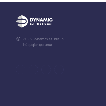
2026 Dynamex.az. Bütün
hüquqlar qorunur