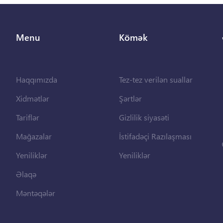
Menu
Kömək
Haqqımızda
Tez-tez verilən suallar
Xidmətlər
Şərtlər
Tariflər
Gizlilik siyasəti
Mağazalar
İstifadəçi Razılaşması
Yeniliklər
Yeniliklər
Əlaqə
Məntəqələr