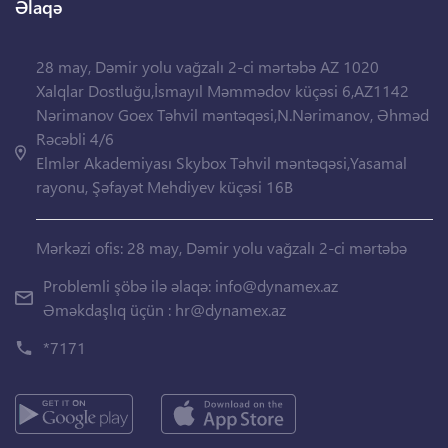
Əlaqə
28 may, Dəmir yolu vağzalı 2-ci mərtəbə AZ 1020
Xalqlar Dostluğu,İsmayıl Məmmədov küçəsi 6,AZ1142
Nərimanov Goex Təhvil məntəqəsi,N.Nərimanov, Əhməd
Rəcəbli 4/6
Elmlər Akademiyası Skybox Təhvil məntəqəsi,Yasamal
rayonu, Şəfayət Mehdiyev küçəsi 16B
Mərkəzi ofis: 28 may, Dəmir yolu vağzalı 2-ci mərtəbə
Problemli şöbə ilə əlaqə:
info@dynamex.az
Əməkdaşlıq üçün :
hr@dynamex.az
*7171