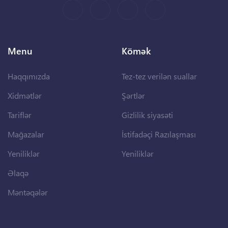
Menu
Kömək
Haqqımızda
Tez-tez verilən suallar
Xidmətlər
Şərtlər
Tariflər
Gizlilik siyasəti
Mağazalar
İstifadəçi Razılaşması
Yeniliklər
Yeniliklər
Əlaqə
Məntəqələr