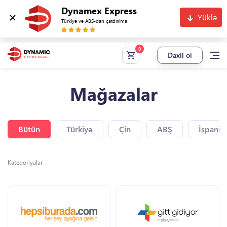
Dynamex Express
Yüklə
Türkiyə və ABŞ-dan çatdırılma
Daxil ol
Mağazalar
Bütün
Türkiyə
Çin
ABŞ
İspaniy
Kateqoriyalar