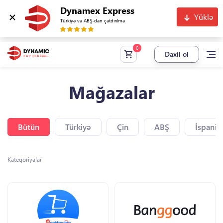
Dynamex Express
Yüklə
Türkiyə və ABŞ-dan çatdırılma
Daxil ol
Mağazalar
Bütün
Türkiyə
Çin
ABŞ
İspaniy
Kateqoriyalar