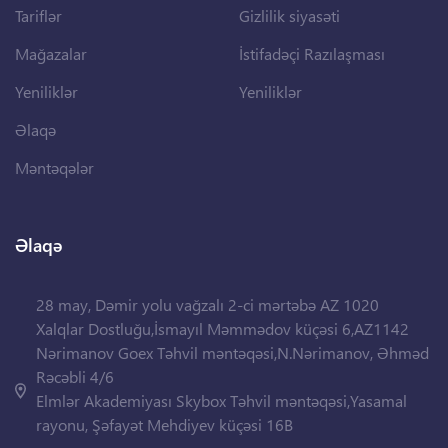
Tariflər
Gizlilik siyasəti
Mağazalar
İstifadəçi Razılaşması
Yeniliklər
Yeniliklər
Əlaqə
Məntəqələr
Əlaqə
28 may, Dəmir yolu vağzalı 2-ci mərtəbə AZ 1020
Xalqlar Dostluğu,İsmayıl Məmmədov küçəsi 6,AZ1142
Nərimanov Goex Təhvil məntəqəsi,N.Nərimanov, Əhməd
Rəcəbli 4/6
Elmlər Akademiyası Skybox Təhvil məntəqəsi,Yasamal
rayonu, Şəfayət Mehdiyev küçəsi 16B