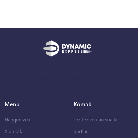
Menu
Kömək
Haqqımızda
Tez-tez verilən suallar
Xidmətlər
Şərtlər