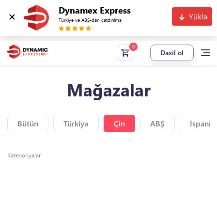
Dynamex Express
Yüklə
Türkiyə və ABŞ-dan çatdırılma
Daxil ol
Mağazalar
Bütün
Türkiyə
Çin
ABŞ
İspaniy
Kateqoriyalar