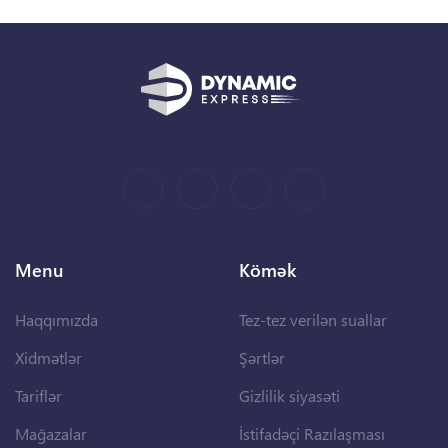
Menu
Kömək
Haqqımızda
Tez-tez verilən suallar
Xidmətlər
Şərtlər
Tariflər
Gizlilik siyasəti
Mağazalar
İstifadəçi Razılaşması