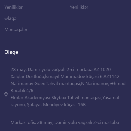
Yeniliklər
Yeniliklər
Əlaqə
Məntəqələr
Əlaqə
28 may, Dəmir yolu vağzalı 2-ci mərtəbə AZ 1020
Xalqlar Dostluğu,İsmayıl Məmmədov küçəsi 6,AZ1142
Nərimanov Goex Təhvil məntəqəsi,N.Nərimanov, Əhməd
Rəcəbli 4/6
Elmlər Akademiyası Skybox Təhvil məntəqəsi,Yasamal
rayonu, Şəfayət Mehdiyev küçəsi 16B
Mərkəzi ofis: 28 may, Dəmir yolu vağzalı 2-ci mərtəbə