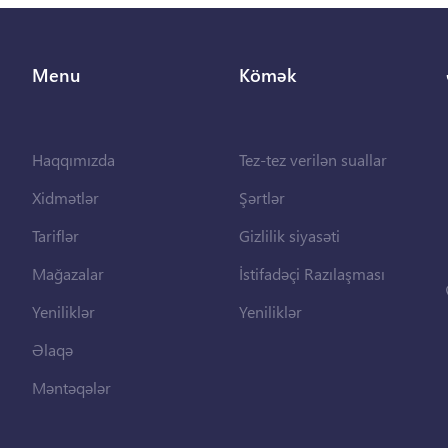
Menu
Kömək
Haqqımızda
Tez-tez verilən suallar
Xidmətlər
Şərtlər
Tariflər
Gizlilik siyasəti
Mağazalar
İstifadəçi Razılaşması
Yeniliklər
Yeniliklər
Əlaqə
Məntəqələr