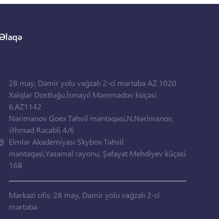
Əlaqə
28 may, Dəmir yolu vağzalı 2-ci mərtəbə AZ 1020
Xalqlar Dostluğu,İsmayıl Məmmədov küçəsi
6,AZ1142
Nərimanov Goex Təhvil məntəqəsi,N.Nərimanov,
Əhməd Rəcəbli 4/6
Elmlər Akademiyası Skybox Təhvil
məntəqəsi,Yasamal rayonu, Şəfayət Mehdiyev küçəsi
16B
Mərkəzi ofis: 28 may, Dəmir yolu vağzalı 2-ci
mərtəbə