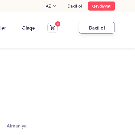
AZ
Daxil ol
Qeydiyyat
klər
Əlaqə
Daxil ol
.
Almaniya