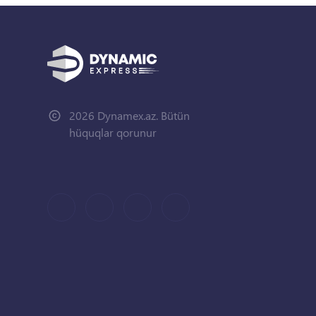
2026 Dynamex.az. Bütün
hüquqlar qorunur