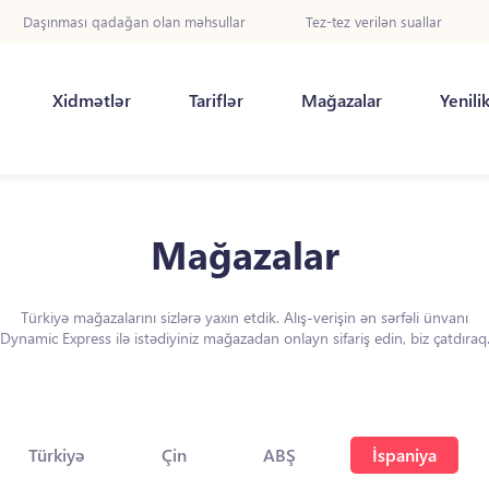
Daşınması qadağan olan məhsullar
Tez-tez verilən suallar
Xidmətlər
Tariflər
Mağazalar
Yenili
Mağazalar
Türkiyə mağazalarını sizlərə yaxın etdik. Alış-verişin ən sərfəli ünvanı
Dynamic Express ilə istədiyiniz mağazadan onlayn sifariş edin, biz çatdıraq
Türkiyə
Çin
ABŞ
İspaniya