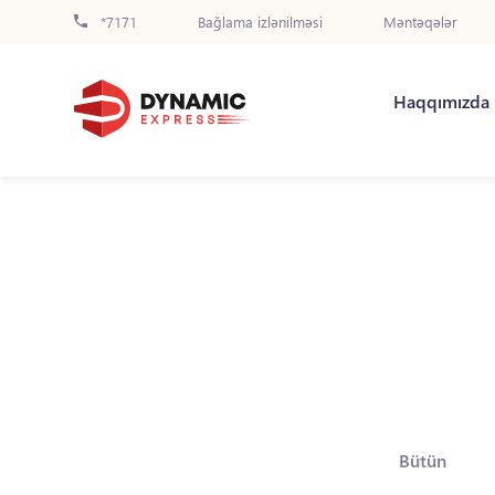
*7171
Bağlama izlənilməsi
Məntəqələr
Haqqımızda
Bütün