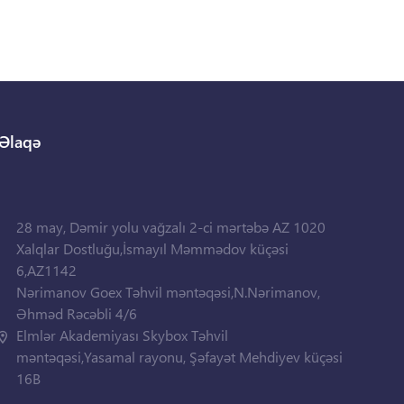
Əlaqə
28 may, Dəmir yolu vağzalı 2-ci mərtəbə AZ 1020
Xalqlar Dostluğu,İsmayıl Məmmədov küçəsi
6,AZ1142
Nərimanov Goex Təhvil məntəqəsi,N.Nərimanov,
Əhməd Rəcəbli 4/6
Elmlər Akademiyası Skybox Təhvil
məntəqəsi,Yasamal rayonu, Şəfayət Mehdiyev küçəsi
16B