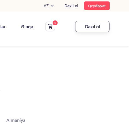
AZ
Daxil ol
Qeydiyyat
klər
Əlaqə
Daxil ol
.
Almaniya