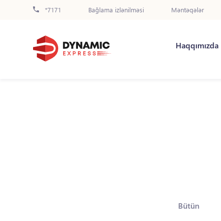
*7171
Bağlama izlənilməsi
Məntəqələr
Haqqımızda
Bütün