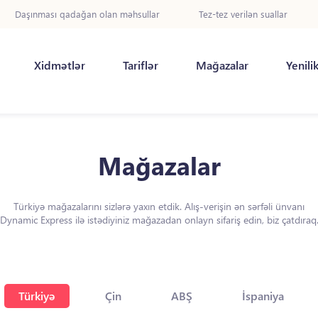
Daşınması qadağan olan məhsullar
Tez-tez verilən suallar
Xidmətlər
Tariflər
Mağazalar
Yenili
Mağazalar
Türkiyə mağazalarını sizlərə yaxın etdik. Alış-verişin ən sərfəli ünvanı
Dynamic Express ilə istədiyiniz mağazadan onlayn sifariş edin, biz çatdıraq
Türkiyə
Çin
ABŞ
İspaniya