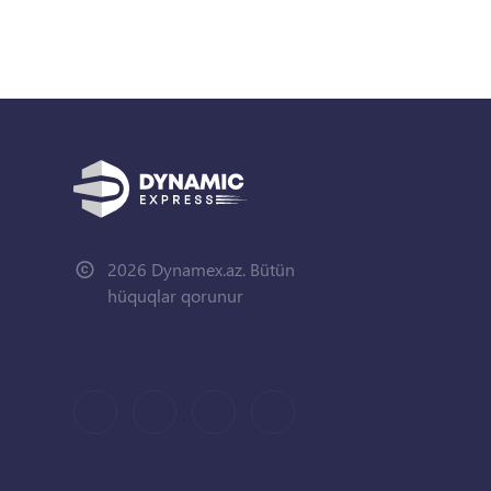
2026 Dynamex.az. Bütün
hüquqlar qorunur