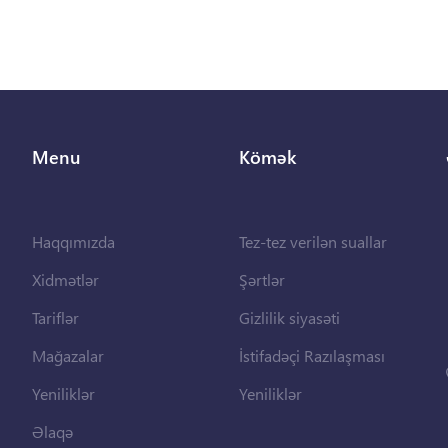
Menu
Kömək
Haqqımızda
Tez-tez verilən suallar
Xidmətlər
Şərtlər
Tariflər
Gizlilik siyasəti
Mağazalar
İstifadəçi Razılaşması
Yeniliklər
Yeniliklər
Əlaqə