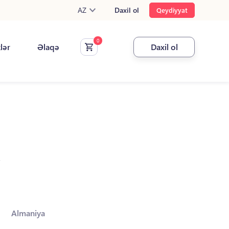
AZ
Daxil ol
Qeydiyyat
klər
Əlaqə
Daxil ol
.
Almaniya