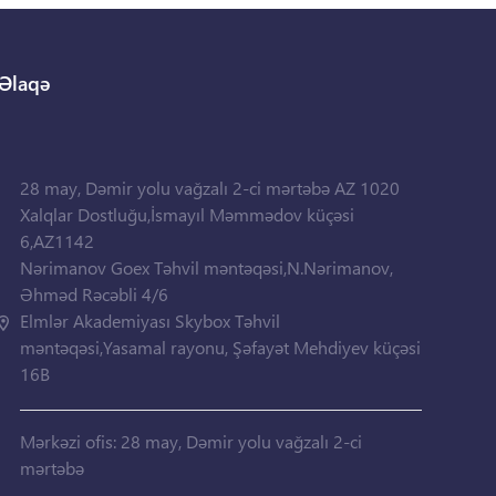
Əlaqə
28 may, Dəmir yolu vağzalı 2-ci mərtəbə AZ 1020
Xalqlar Dostluğu,İsmayıl Məmmədov küçəsi
6,AZ1142
Nərimanov Goex Təhvil məntəqəsi,N.Nərimanov,
Əhməd Rəcəbli 4/6
Elmlər Akademiyası Skybox Təhvil
məntəqəsi,Yasamal rayonu, Şəfayət Mehdiyev küçəsi
16B
Mərkəzi ofis: 28 may, Dəmir yolu vağzalı 2-ci
mərtəbə