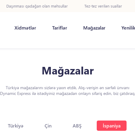
Daşınması qadağan olan məhsullar
Tez-tez verilən suallar
Xidmətlər
Tariflər
Mağazalar
Yenili
Mağazalar
Türkiyə mağazalarını sizlərə yaxın etdik. Alış-verişin ən sərfəli ünvanı
Dynamic Express ilə istədiyiniz mağazadan onlayn sifariş edin, biz çatdıraq
Türkiyə
Çin
ABŞ
İspaniya