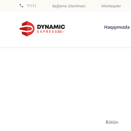
*7171
Bağlama izlənilməsi
Məntəqələr
Haqqımızda
Bütün