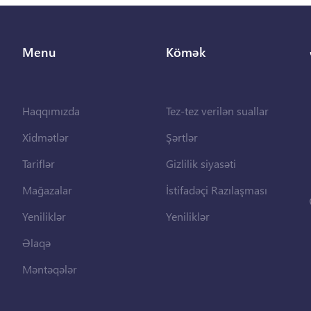
Menu
Kömək
Haqqımızda
Tez-tez verilən suallar
Xidmətlər
Şərtlər
Tariflər
Gizlilik siyasəti
Mağazalar
İstifadəçi Razılaşması
Yeniliklər
Yeniliklər
Əlaqə
Məntəqələr