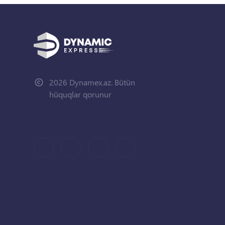
2026 Dynamex.az. Bütün
hüquqlar qorunur