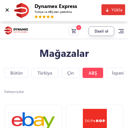
Dynamex Express
Yüklə
Türkiyə və ABŞ-dan çatdırılma
Daxil ol
Mağazalar
Bütün
Türkiyə
Çin
ABŞ
İspaniy
Kateqoriyalar