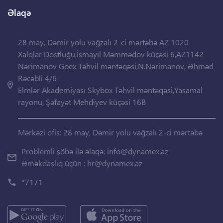
Əlaqə
28 may, Dəmir yolu vağzalı 2-ci mərtəbə AZ 1020
Xalqlar Dostluğu,İsmayıl Məmmədov küçəsi 6,AZ1142
Nərimanov Goex Təhvil məntəqəsi,N.Nərimanov, Əhməd
Rəcəbli 4/6
Elmlər Akademiyası Skybox Təhvil məntəqəsi,Yasamal
rayonu, Şəfayət Mehdiyev küçəsi 16B
Mərkəzi ofis: 28 may, Dəmir yolu vağzalı 2-ci mərtəbə
Problemli şöbə ilə əlaqə:
info@dynamex.az
Əməkdaşlıq üçün :
hr@dynamex.az
*7171