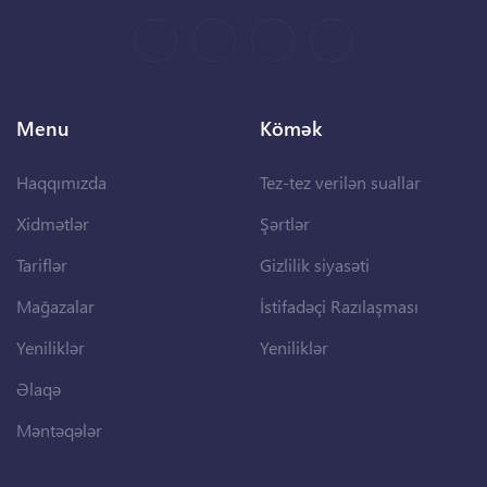
Menu
Kömək
Haqqımızda
Tez-tez verilən suallar
Xidmətlər
Şərtlər
Tariflər
Gizlilik siyasəti
Mağazalar
İstifadəçi Razılaşması
Yeniliklər
Yeniliklər
Əlaqə
Məntəqələr