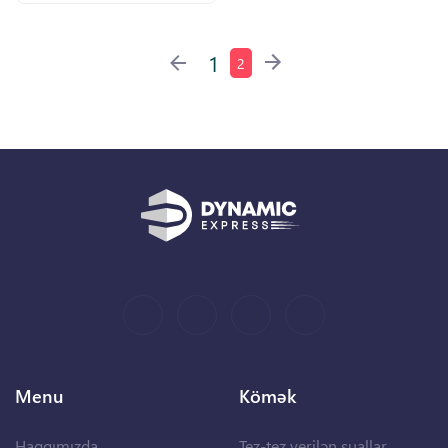
1
2
Menu
Kömək
Haqqımızda
Tez-tez verilən suallar