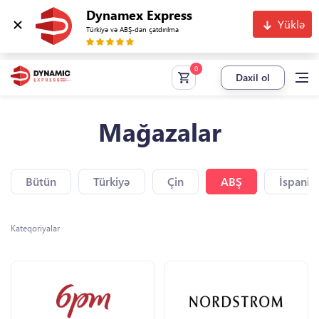
Dynamex Express
Yüklə
Türkiyə və ABŞ-dan çatdırılma
Daxil ol
Mağazalar
Bütün
Türkiyə
Çin
ABŞ
İspaniy
Kateqoriyalar