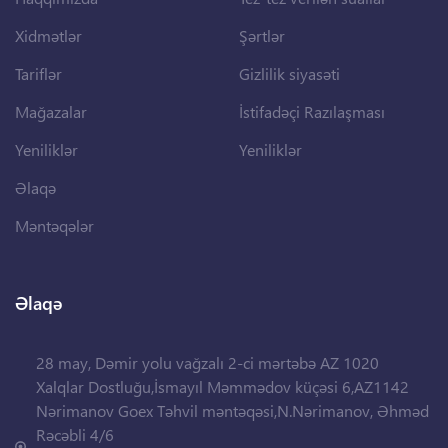
Xidmətlər
Şərtlər
Tariflər
Gizlilik siyasəti
Mağazalar
İstifadəçi Razılaşması
Yeniliklər
Yeniliklər
Əlaqə
Məntəqələr
Əlaqə
28 may, Dəmir yolu vağzalı 2-ci mərtəbə AZ 1020
Xalqlar Dostluğu,İsmayıl Məmmədov küçəsi 6,AZ1142
Nərimanov Goex Təhvil məntəqəsi,N.Nərimanov, Əhməd
Rəcəbli 4/6