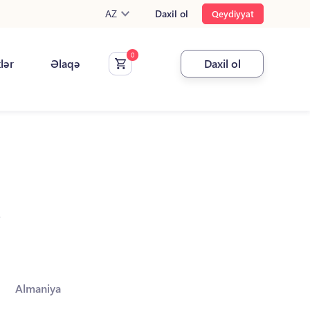
AZ
Daxil ol
Qeydiyyat
klər
Əlaqə
Daxil ol
.
Almaniya