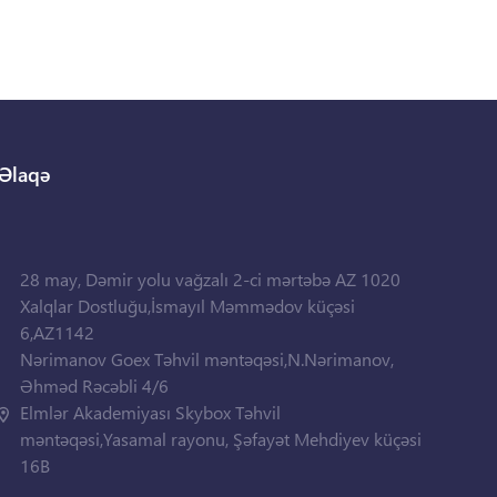
Əlaqə
28 may, Dəmir yolu vağzalı 2-ci mərtəbə AZ 1020
Xalqlar Dostluğu,İsmayıl Məmmədov küçəsi
6,AZ1142
Nərimanov Goex Təhvil məntəqəsi,N.Nərimanov,
Əhməd Rəcəbli 4/6
Elmlər Akademiyası Skybox Təhvil
məntəqəsi,Yasamal rayonu, Şəfayət Mehdiyev küçəsi
16B