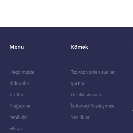
Menu
Kömək
Haqqımızda
Tez-tez verilən suallar
Xidmətlər
Şərtlər
Tariflər
Gizlilik siyasəti
Mağazalar
İstifadəçi Razılaşması
Yeniliklər
Yeniliklər
Əlaqə