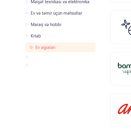
Məişət texnikası və elektronika
Ev və təmir üçün məhsullar
Maraq və hobbi
Kitab
Ev əşyaları