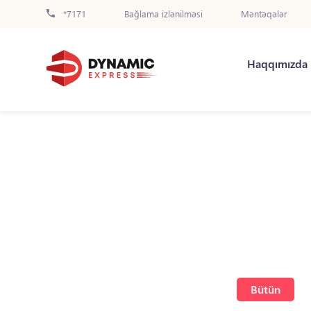
*7171
Bağlama izlənilməsi
Məntəqələr
Haqqımızda
Bütün