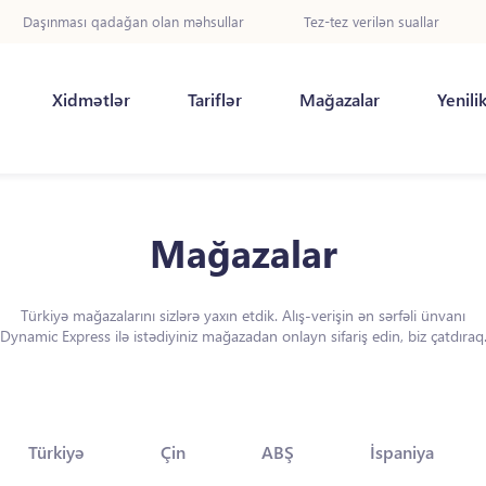
Daşınması qadağan olan məhsullar
Tez-tez verilən suallar
Xidmətlər
Tariflər
Mağazalar
Yenili
Mağazalar
Türkiyə mağazalarını sizlərə yaxın etdik. Alış-verişin ən sərfəli ünvanı
Dynamic Express ilə istədiyiniz mağazadan onlayn sifariş edin, biz çatdıraq
Türkiyə
Çin
ABŞ
İspaniya