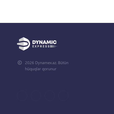
2026 Dynamex.az. Bütün
hüquqlar qorunur