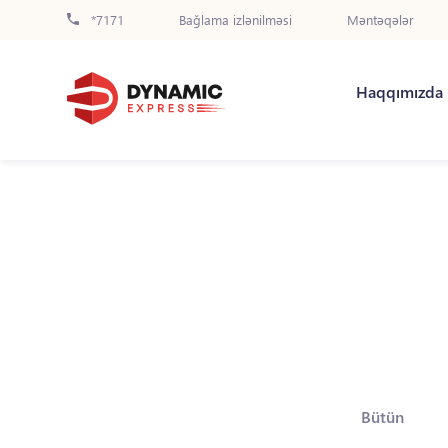
*7171
Bağlama izlənilməsi
Məntəqələr
Haqqımızda
Bütün