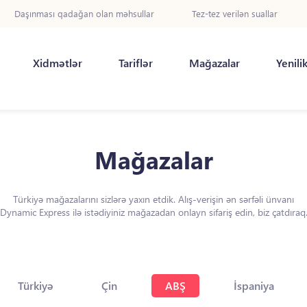
Daşınması qadağan olan məhsullar
Tez-tez verilən suallar
Xidmətlər
Tariflər
Mağazalar
Yenili
Mağazalar
Türkiyə mağazalarını sizlərə yaxın etdik. Alış-verişin ən sərfəli ünvanı
Dynamic Express ilə istədiyiniz mağazadan onlayn sifariş edin, biz çatdıraq
Türkiyə
Çin
ABŞ
İspaniya