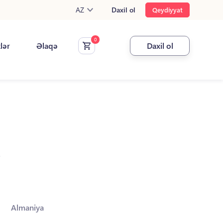
AZ
Daxil ol
Qeydiyyat
klər
Əlaqə
Daxil ol
.
Almaniya