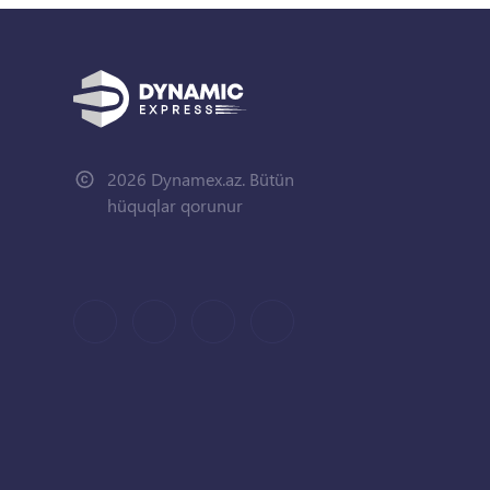
2026 Dynamex.az. Bütün
hüquqlar qorunur