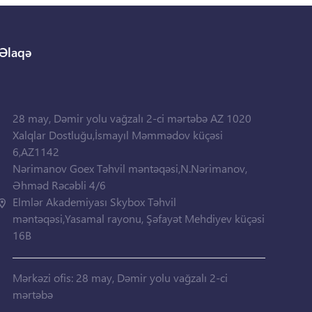
Əlaqə
28 may, Dəmir yolu vağzalı 2-ci mərtəbə AZ 1020
Xalqlar Dostluğu,İsmayıl Məmmədov küçəsi
6,AZ1142
Nərimanov Goex Təhvil məntəqəsi,N.Nərimanov,
Əhməd Rəcəbli 4/6
Elmlər Akademiyası Skybox Təhvil
məntəqəsi,Yasamal rayonu, Şəfayət Mehdiyev küçəsi
16B
Mərkəzi ofis: 28 may, Dəmir yolu vağzalı 2-ci
mərtəbə