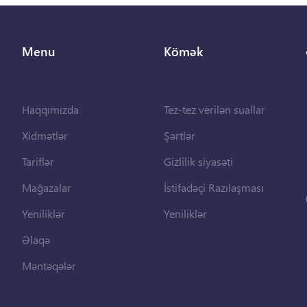
Menu
Kömək
Haqqımızda
Tez-tez verilən suallar
Xidmətlər
Şərtlər
Tariflər
Gizlilik siyasəti
Mağazalar
İstifadəçi Razılaşması
Yeniliklər
Yeniliklər
Əlaqə
Məntəqələr