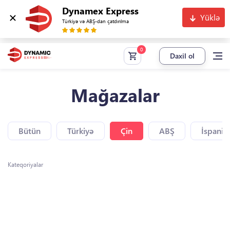
Dynamex Express
Yüklə
Türkiyə və ABŞ-dan çatdırılma
Daxil ol
Mağazalar
Bütün
Türkiyə
Çin
ABŞ
İspaniy
Kateqoriyalar