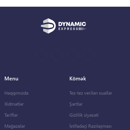
Menu
Kömək
Haqqımızda
Tez-tez verilən suallar
Xidmətlər
Şərtlər
Tariflər
Gizlilik siyasəti
Mağazalar
İstifadəçi Razılaşması