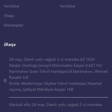
Yeniliklər
Yeniliklər
Əlaqə
Məntəqələr
Əlaqə
28 may, Dəmir yolu vağzalı 2-ci mərtəbə AZ 1020
Xalqlar Dostluğu,İsmayıl Məmmədov küçəsi 6,AZ1142
Nərimanov Goex Təhvil məntəqəsi,N.Nərimanov, Əhməd
Rəcəbli 4/6
Elmlər Akademiyası Skybox Təhvil məntəqəsi,Yasamal
rayonu, Şəfayət Mehdiyev küçəsi 16B
Mərkəzi ofis: 28 may, Dəmir yolu vağzalı 2-ci mərtəbə