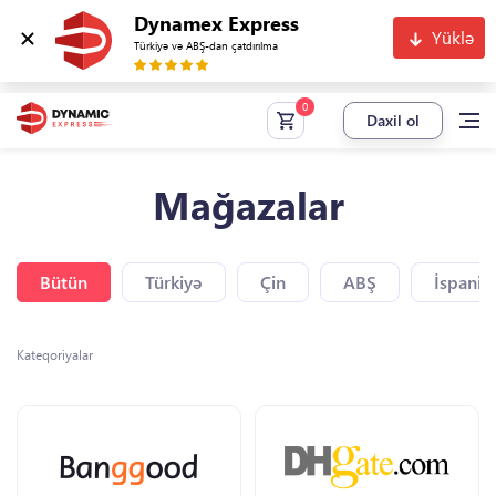
Dynamex Express
Yüklə
Türkiyə və ABŞ-dan çatdırılma
Daxil ol
Mağazalar
Bütün
Türkiyə
Çin
ABŞ
İspaniy
Kateqoriyalar