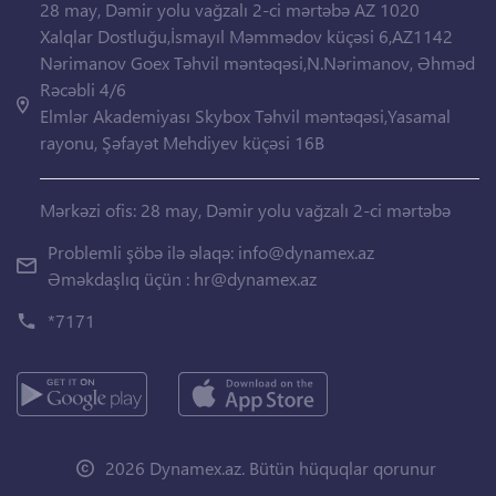
28 may, Dəmir yolu vağzalı 2-ci mərtəbə AZ 1020
Xalqlar Dostluğu,İsmayıl Məmmədov küçəsi 6,AZ1142
Nərimanov Goex Təhvil məntəqəsi,N.Nərimanov, Əhməd
Rəcəbli 4/6
Elmlər Akademiyası Skybox Təhvil məntəqəsi,Yasamal
rayonu, Şəfayət Mehdiyev küçəsi 16B
Mərkəzi ofis: 28 may, Dəmir yolu vağzalı 2-ci mərtəbə
Problemli şöbə ilə əlaqə:
info@dynamex.az
Əməkdaşlıq üçün :
hr@dynamex.az
*7171
2026 Dynamex.az. Bütün hüquqlar qorunur