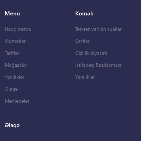
Menu
Kömək
Haqqımızda
Tez-tez verilən suallar
Xidmətlər
Şərtlər
Tariflər
Gizlilik siyasəti
Mağazalar
İstifadəçi Razılaşması
Yeniliklər
Yeniliklər
Əlaqə
Məntəqələr
Əlaqə