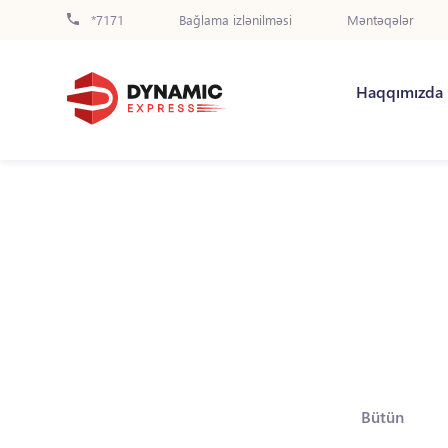
*7171
Bağlama izlənilməsi
Məntəqələr
Haqqımızda
Bütün