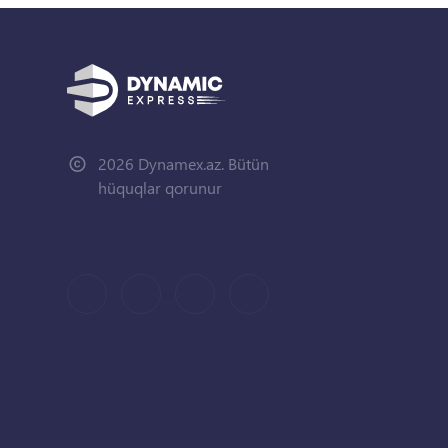
2026 Dynamex.az. Bütün
hüquqlar qorunur