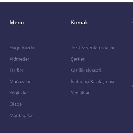
Menu
Kömək
Haqqımızda
Tez-tez verilən suallar
Xidmətlər
Şərtlər
Tariflər
Gizlilik siyasəti
Mağazalar
İstifadəçi Razılaşması
Yeniliklər
Yeniliklər
Əlaqə
Məntəqələr