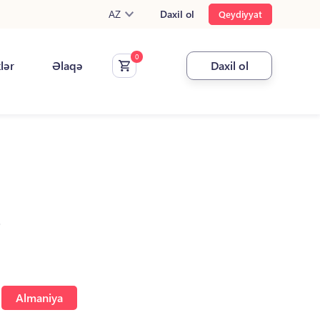
AZ
Daxil ol
Qeydiyyat
klər
Əlaqə
Daxil ol
.
Almaniya