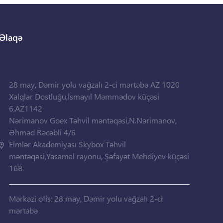
Əlaqə
28 may, Dəmir yolu vağzalı 2-ci mərtəbə AZ 1020
Xalqlar Dostluğu,İsmayıl Məmmədov küçəsi
6,AZ1142
Nərimanov Goex Təhvil məntəqəsi,N.Nərimanov,
Əhməd Rəcəbli 4/6
Elmlər Akademiyası Skybox Təhvil
məntəqəsi,Yasamal rayonu, Şəfayət Mehdiyev küçəsi
16B
Mərkəzi ofis: 28 may, Dəmir yolu vağzalı 2-ci
mərtəbə