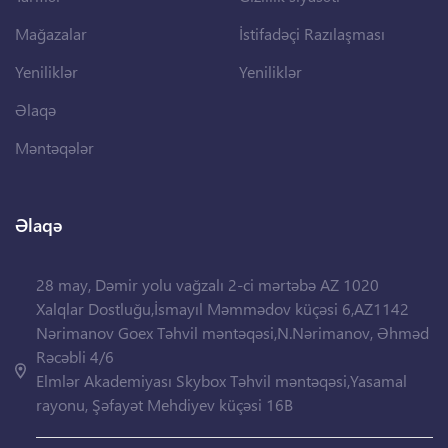
Mağazalar
İstifadəçi Razılaşması
Yeniliklər
Yeniliklər
Əlaqə
Məntəqələr
Əlaqə
28 may, Dəmir yolu vağzalı 2-ci mərtəbə AZ 1020
Xalqlar Dostluğu,İsmayıl Məmmədov küçəsi 6,AZ1142
Nərimanov Goex Təhvil məntəqəsi,N.Nərimanov, Əhməd
Rəcəbli 4/6
Elmlər Akademiyası Skybox Təhvil məntəqəsi,Yasamal
rayonu, Şəfayət Mehdiyev küçəsi 16B