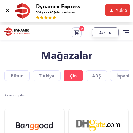
Dynamex Express
Yüklə
Türkiyə və ABŞ-dan çatdırılma
Daxil ol
Mağazalar
Bütün
Türkiyə
Çin
ABŞ
İspaniy
Kateqoriyalar