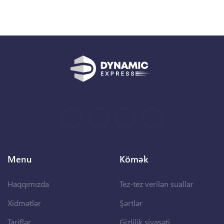
Menu
Kömək
Haqqımızda
Tez-tez verilən suallar
Xidmətlər
Şərtlər
Tariflər
Gizlilik siyasəti