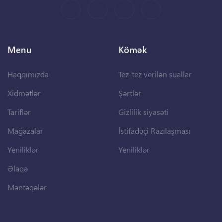
Menu
Kömək
Haqqımızda
Tez-tez verilən suallar
Xidmətlər
Şərtlər
Tariflər
Gizlilik siyasəti
Mağazalar
İstifadəçi Razılaşması
Yeniliklər
Yeniliklər
Əlaqə
Məntəqələr