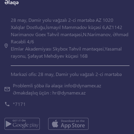
Əlaqə
28 may, Dəmir yolu vağzalı 2-ci mərtəbə AZ 1020
Xalqlar Dostluğu,İsmayıl Məmmədov küçəsi 6,AZ1142
Nərimanov Goex Təhvil məntəqəsi,N.Nərimanov, Əhməd
Rəcəbli 4/6
Elmlər Akademiyası Skybox Təhvil məntəqəsi,Yasamal
rayonu, Şəfayət Mehdiyev küçəsi 16B
Mərkəzi ofis: 28 may, Dəmir yolu vağzalı 2-ci mərtəbə
Problemli şöbə ilə əlaqə:
info@dynamex.az
Əməkdaşlıq üçün :
hr@dynamex.az
*7171