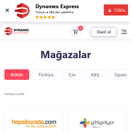
Dynamex Express
Yüklə
Türkiyə və ABŞ-dan çatdırılma
Daxil ol
Mağazalar
Bütün
Türkiyə
Çin
ABŞ
İspaniy
Kateqoriyalar