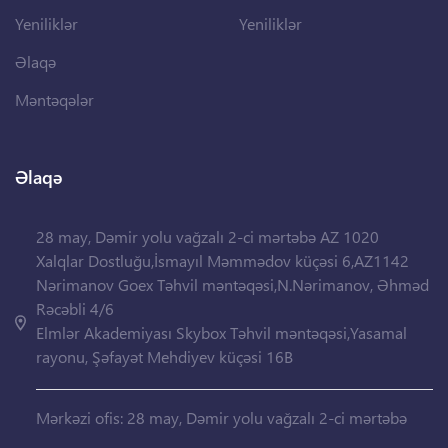
Yeniliklər
Yeniliklər
Əlaqə
Məntəqələr
Əlaqə
28 may, Dəmir yolu vağzalı 2-ci mərtəbə AZ 1020
Xalqlar Dostluğu,İsmayıl Məmmədov küçəsi 6,AZ1142
Nərimanov Goex Təhvil məntəqəsi,N.Nərimanov, Əhməd
Rəcəbli 4/6
Elmlər Akademiyası Skybox Təhvil məntəqəsi,Yasamal
rayonu, Şəfayət Mehdiyev küçəsi 16B
Mərkəzi ofis: 28 may, Dəmir yolu vağzalı 2-ci mərtəbə