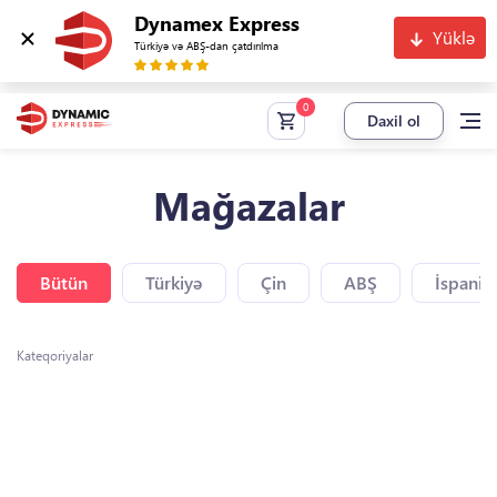
Dynamex Express
Yüklə
Türkiyə və ABŞ-dan çatdırılma
Daxil ol
Mağazalar
Bütün
Türkiyə
Çin
ABŞ
İspaniy
Kateqoriyalar