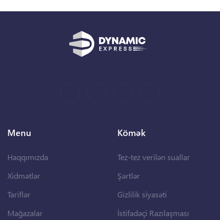
Menu
Kömək
Haqqımızda
Tez-tez verilən suallar
Xidmətlər
Şərtlər
Tariflər
Gizlilik siyasəti
Mağazalar
İstifadəçi Razılaşması