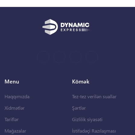
Menu
Kömək
Haqqımızda
Tez-tez verilən suallar
Xidmətlər
Şərtlər
Tariflər
Gizlilik siyasəti
Mağazalar
İstifadəçi Razılaşması