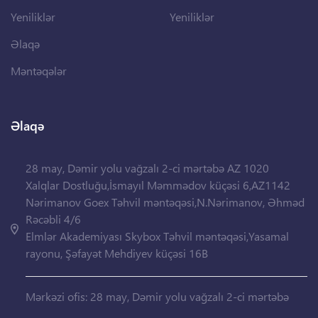
Yeniliklər
Yeniliklər
Əlaqə
Məntəqələr
Əlaqə
28 may, Dəmir yolu vağzalı 2-ci mərtəbə AZ 1020
Xalqlar Dostluğu,İsmayıl Məmmədov küçəsi 6,AZ1142
Nərimanov Goex Təhvil məntəqəsi,N.Nərimanov, Əhməd
Rəcəbli 4/6
Elmlər Akademiyası Skybox Təhvil məntəqəsi,Yasamal
rayonu, Şəfayət Mehdiyev küçəsi 16B
Mərkəzi ofis: 28 may, Dəmir yolu vağzalı 2-ci mərtəbə