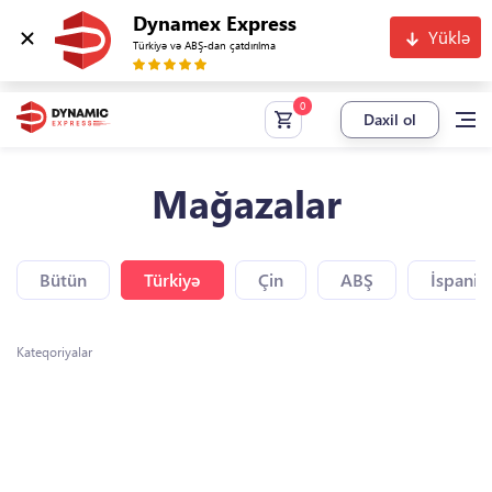
Dynamex Express
Yüklə
Türkiyə və ABŞ-dan çatdırılma
Daxil ol
Mağazalar
Bütün
Türkiyə
Çin
ABŞ
İspaniy
Kateqoriyalar