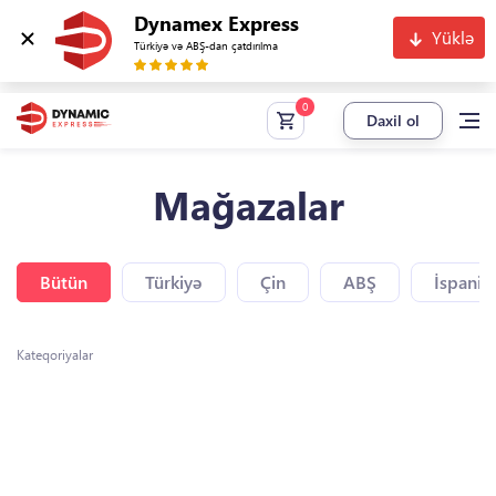
Dynamex Express
Yüklə
Türkiyə və ABŞ-dan çatdırılma
Daxil ol
Mağazalar
Bütün
Türkiyə
Çin
ABŞ
İspaniy
Kateqoriyalar