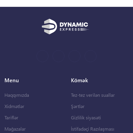
Menu
Kömək
Haqqımızda
Tez-tez verilən suallar
Xidmətlər
Şərtlər
Tariflər
Gizlilik siyasəti
Mağazalar
İstifadəçi Razılaşması