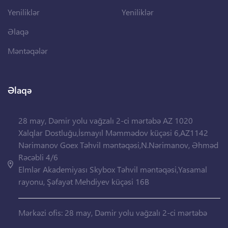
Yeniliklər
Yeniliklər
Əlaqə
Məntəqələr
Əlaqə
28 may, Dəmir yolu vağzalı 2-ci mərtəbə AZ 1020
Xalqlar Dostluğu,İsmayıl Məmmədov küçəsi 6,AZ1142
Nərimanov Goex Təhvil məntəqəsi,N.Nərimanov, Əhməd
Rəcəbli 4/6
Elmlər Akademiyası Skybox Təhvil məntəqəsi,Yasamal
rayonu, Şəfayət Mehdiyev küçəsi 16B
Mərkəzi ofis: 28 may, Dəmir yolu vağzalı 2-ci mərtəbə