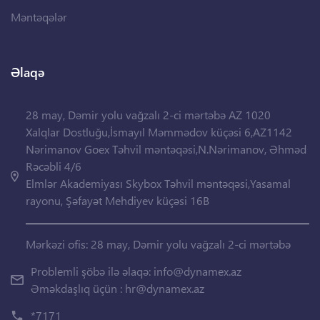
Məntəqələr
Əlaqə
28 may, Dəmir yolu vağzalı 2-ci mərtəbə AZ 1020
Xalqlar Dostluğu,İsmayıl Məmmədov küçəsi 6,AZ1142
Nərimanov Goex Təhvil məntəqəsi,N.Nərimanov, Əhməd
Rəcəbli 4/6
Elmlər Akademiyası Skybox Təhvil məntəqəsi,Yasamal
rayonu, Şəfayət Mehdiyev küçəsi 16B
Mərkəzi ofis: 28 may, Dəmir yolu vağzalı 2-ci mərtəbə
Problemli şöbə ilə əlaqə:
info@dynamex.az
Əməkdaşlıq üçün :
hr@dynamex.az
*7171