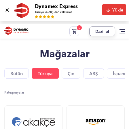
Dynamex Express
Yüklə
Türkiyə və ABŞ-dan çatdırılma
Daxil ol
Mağazalar
Bütün
Türkiyə
Çin
ABŞ
İspaniy
Kateqoriyalar