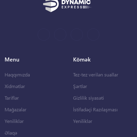
Menu
Kömək
Haqqımızda
Tez-tez verilən suallar
Xidmətlər
Şərtlər
Tariflər
Gizlilik siyasəti
Mağazalar
İstifadəçi Razılaşması
Yeniliklər
Yeniliklər
Əlaqə