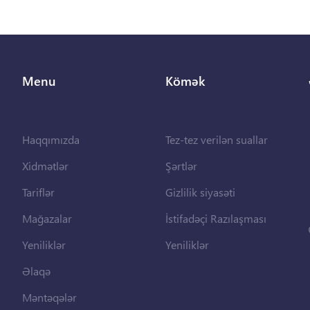
Menu
Kömək
Haqqımızda
Tez-tez verilən suallar
Xidmətlər
Şərtlər
Tariflər
Gizlilik siyasəti
Mağazalar
İstifadəçi Razılaşması
Yeniliklər
Yeniliklər
Əlaqə
Məntəqələr