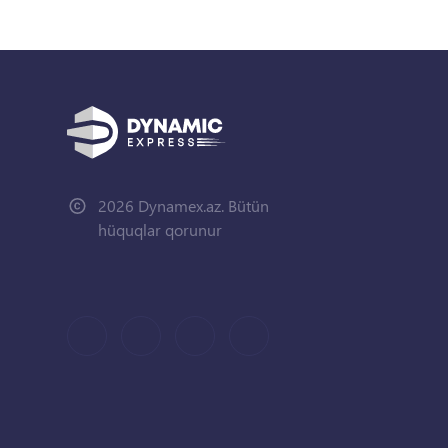
2026 Dynamex.az. Bütün
hüquqlar qorunur