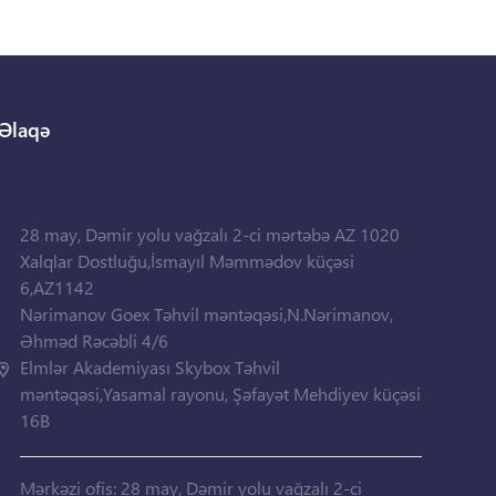
Əlaqə
28 may, Dəmir yolu vağzalı 2-ci mərtəbə AZ 1020
Xalqlar Dostluğu,İsmayıl Məmmədov küçəsi
6,AZ1142
Nərimanov Goex Təhvil məntəqəsi,N.Nərimanov,
Əhməd Rəcəbli 4/6
Elmlər Akademiyası Skybox Təhvil
məntəqəsi,Yasamal rayonu, Şəfayət Mehdiyev küçəsi
16B
Mərkəzi ofis: 28 may, Dəmir yolu vağzalı 2-ci