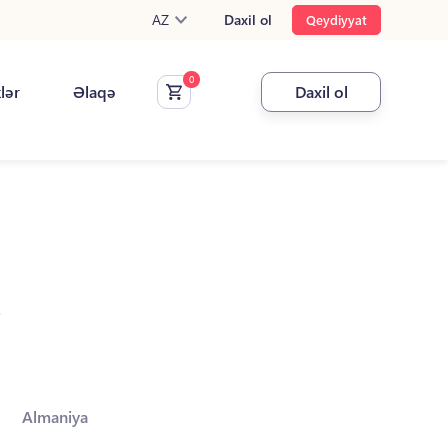
AZ
Daxil ol
Qeydiyyat
klər
Əlaqə
Daxil ol
.
Almaniya