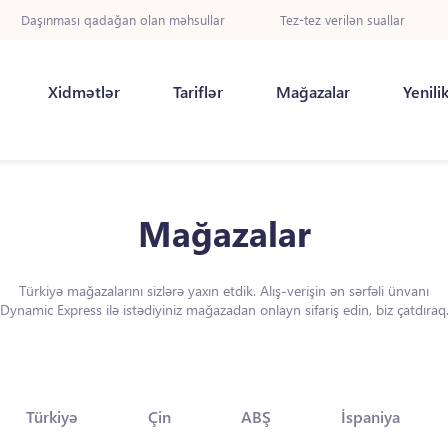
Daşınması qadağan olan məhsullar
Tez-tez verilən suallar
Xidmətlər
Tariflər
Mağazalar
Yenili
Mağazalar
Türkiyə mağazalarını sizlərə yaxın etdik. Alış-verişin ən sərfəli ünvanı
Dynamic Express ilə istədiyiniz mağazadan onlayn sifariş edin, biz çatdıraq
Türkiyə
Çin
ABŞ
İspaniya