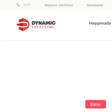
*7171
Bağlama izlənilməsi
Məntəqələr
Haqqımızda
Bütün