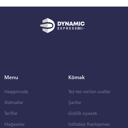
Menu
Kömək
Haqqımızda
Tez-tez verilən suallar
Xidmətlər
Şərtlər
Tariflər
Gizlilik siyasəti
Mağazalar
İstifadəçi Razılaşması