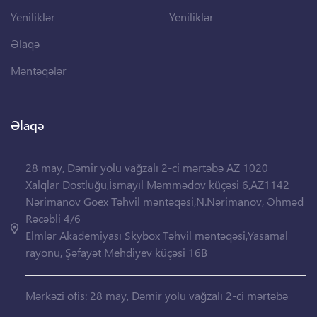
Yeniliklər
Yeniliklər
Əlaqə
Məntəqələr
Əlaqə
28 may, Dəmir yolu vağzalı 2-ci mərtəbə AZ 1020
Xalqlar Dostluğu,İsmayıl Məmmədov küçəsi 6,AZ1142
Nərimanov Goex Təhvil məntəqəsi,N.Nərimanov, Əhməd
Rəcəbli 4/6
Elmlər Akademiyası Skybox Təhvil məntəqəsi,Yasamal
rayonu, Şəfayət Mehdiyev küçəsi 16B
Mərkəzi ofis: 28 may, Dəmir yolu vağzalı 2-ci mərtəbə