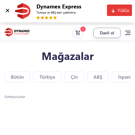
Dynamex Express
Yüklə
Türkiyə və ABŞ-dan çatdırılma
Daxil ol
Mağazalar
Bütün
Türkiyə
Çin
ABŞ
İspaniy
Kateqoriyalar