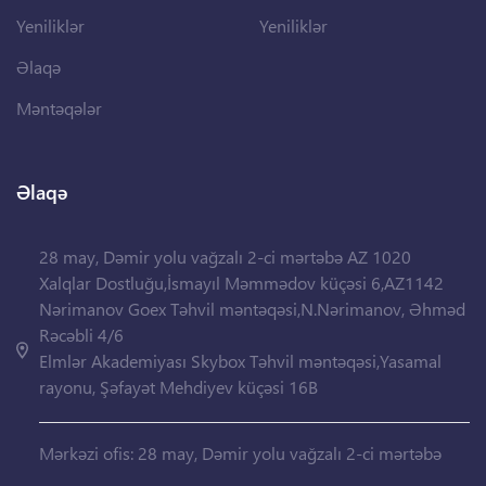
Yeniliklər
Yeniliklər
Əlaqə
Məntəqələr
Əlaqə
28 may, Dəmir yolu vağzalı 2-ci mərtəbə AZ 1020
Xalqlar Dostluğu,İsmayıl Məmmədov küçəsi 6,AZ1142
Nərimanov Goex Təhvil məntəqəsi,N.Nərimanov, Əhməd
Rəcəbli 4/6
Elmlər Akademiyası Skybox Təhvil məntəqəsi,Yasamal
rayonu, Şəfayət Mehdiyev küçəsi 16B
Mərkəzi ofis: 28 may, Dəmir yolu vağzalı 2-ci mərtəbə