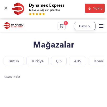
Dynamex Express
Yüklə
Türkiyə və ABŞ-dan çatdırılma
Daxil ol
Mağazalar
Bütün
Türkiyə
Çin
ABŞ
İspaniy
Kateqoriyalar