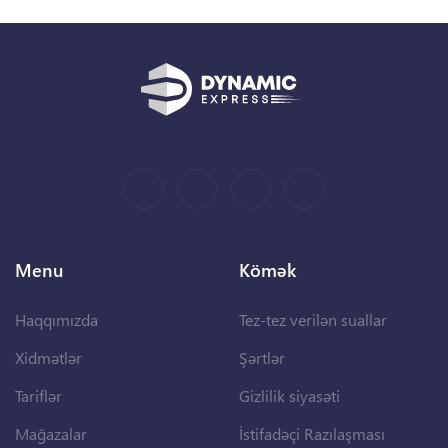
Menu
Kömək
Haqqımızda
Tez-tez verilən suallar
Xidmətlər
Şərtlər
Tariflər
Gizlilik siyasəti
Mağazalar
İstifadəçi Razılaşması