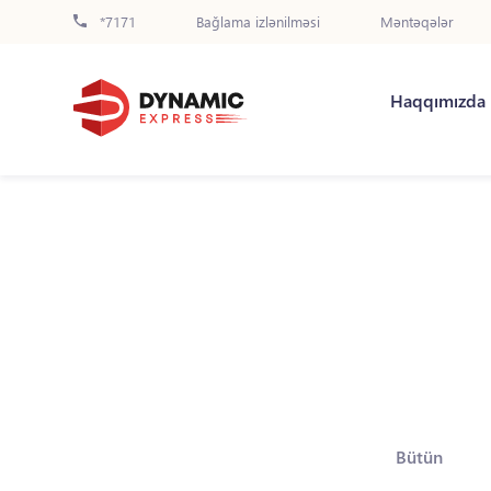
*7171
Bağlama izlənilməsi
Məntəqələr
Haqqımızda
Bütün