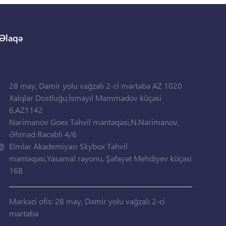
Əlaqə
28 may, Dəmir yolu vağzalı 2-ci mərtəbə AZ 1020
Xalqlar Dostluğu,İsmayıl Məmmədov küçəsi
6,AZ1142
Nərimanov Goex Təhvil məntəqəsi,N.Nərimanov,
Əhməd Rəcəbli 4/6
Elmlər Akademiyası Skybox Təhvil
məntəqəsi,Yasamal rayonu, Şəfayət Mehdiyev küçəsi
16B
Mərkəzi ofis: 28 may, Dəmir yolu vağzalı 2-ci
mərtəbə