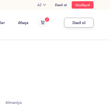
AZ
Daxil ol
Qeydiyyat
klər
Əlaqə
Daxil ol
.
Almaniya