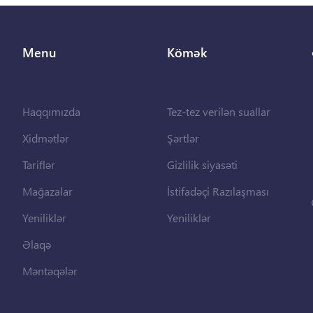
Menu
Kömək
Haqqımızda
Tez-tez verilən suallar
Xidmətlər
Şərtlər
Tariflər
Gizlilik siyasəti
Mağazalar
İstifadəçi Razılaşması
Yeniliklər
Yeniliklər
Əlaqə
Məntəqələr