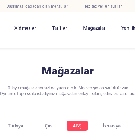
Daşınması qadağan olan məhsullar
Tez-tez verilən suallar
Xidmətlər
Tariflər
Mağazalar
Yenili
Mağazalar
Türkiyə mağazalarını sizlərə yaxın etdik. Alış-verişin ən sərfəli ünvanı
Dynamic Express ilə istədiyiniz mağazadan onlayn sifariş edin, biz çatdıraq
Türkiyə
Çin
ABŞ
İspaniya