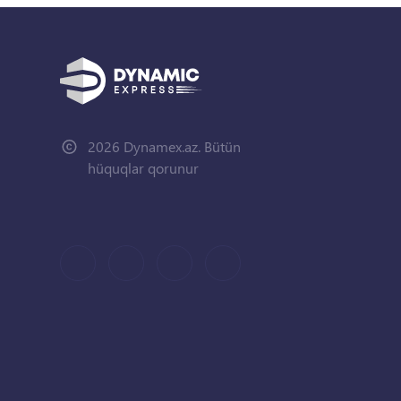
2026 Dynamex.az. Bütün
hüquqlar qorunur