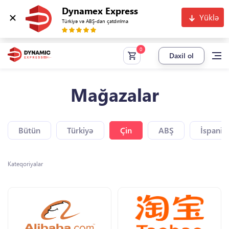
Dynamex Express
Yüklə
Türkiyə və ABŞ-dan çatdırılma
Daxil ol
Mağazalar
Bütün
Türkiyə
Çin
ABŞ
İspaniy
Kateqoriyalar