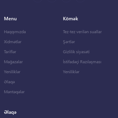
Menu
Kömək
Haqqımızda
Tez-tez verilən suallar
Xidmətlər
Şərtlər
Tariflər
Gizlilik siyasəti
Mağazalar
İstifadəçi Razılaşması
Yeniliklər
Yeniliklər
Əlaqə
Məntəqələr
Əlaqə