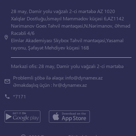
28 may, Dəmir yolu vağzalı 2-ci mərtəbə AZ 1020
Xalqlar Dostluğu,İsmayıl Məmmədov küçəsi 6,AZ1142
Nərimanov Goex Təhvil məntəqəsi,N.Nərimanov, Əhməd
Rəcəbli 4/6
Elmlər Akademiyası Skybox Təhvil məntəqəsi,Yasamal
rayonu, Şəfayət Mehdiyev küçəsi 16B
Mərkəzi ofis: 28 may, Dəmir yolu vağzalı 2-ci mərtəbə
Problemli şöbə ilə əlaqə:
info@dynamex.az
Əməkdaşlıq üçün :
hr@dynamex.az
*7171