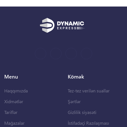
Menu
Kömək
Haqqımızda
Tez-tez verilən suallar
Xidmətlər
Şərtlər
Tariflər
Gizlilik siyasəti
Mağazalar
İstifadəçi Razılaşması