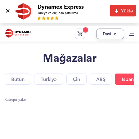
Dynamex Express
Yüklə
Türkiyə və ABŞ-dan çatdırılma
Daxil ol
Mağazalar
Bütün
Türkiyə
Çin
ABŞ
İspaniy
Kateqoriyalar