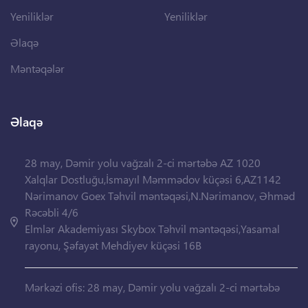
Yeniliklər
Yeniliklər
Əlaqə
Məntəqələr
Əlaqə
28 may, Dəmir yolu vağzalı 2-ci mərtəbə AZ 1020
Xalqlar Dostluğu,İsmayıl Məmmədov küçəsi 6,AZ1142
Nərimanov Goex Təhvil məntəqəsi,N.Nərimanov, Əhməd
Rəcəbli 4/6
Elmlər Akademiyası Skybox Təhvil məntəqəsi,Yasamal
rayonu, Şəfayət Mehdiyev küçəsi 16B
Mərkəzi ofis: 28 may, Dəmir yolu vağzalı 2-ci mərtəbə