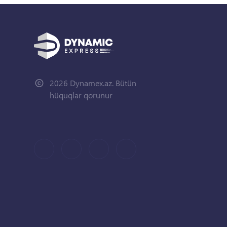
2026 Dynamex.az. Bütün
hüquqlar qorunur