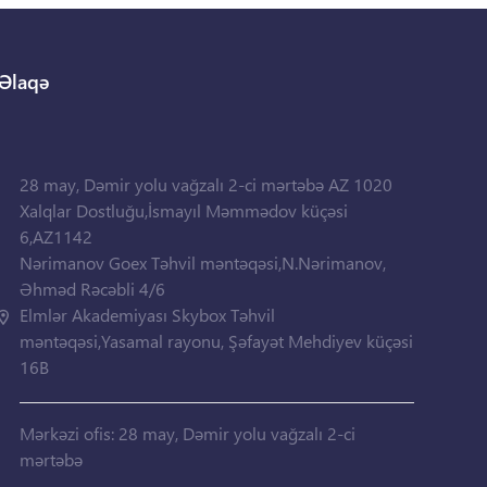
Əlaqə
28 may, Dəmir yolu vağzalı 2-ci mərtəbə AZ 1020
Xalqlar Dostluğu,İsmayıl Məmmədov küçəsi
6,AZ1142
Nərimanov Goex Təhvil məntəqəsi,N.Nərimanov,
Əhməd Rəcəbli 4/6
Elmlər Akademiyası Skybox Təhvil
məntəqəsi,Yasamal rayonu, Şəfayət Mehdiyev küçəsi
16B
Mərkəzi ofis: 28 may, Dəmir yolu vağzalı 2-ci
mərtəbə