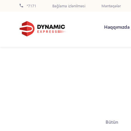
*7171
Bağlama izlənilməsi
Məntəqələr
Haqqımızda
Bütün