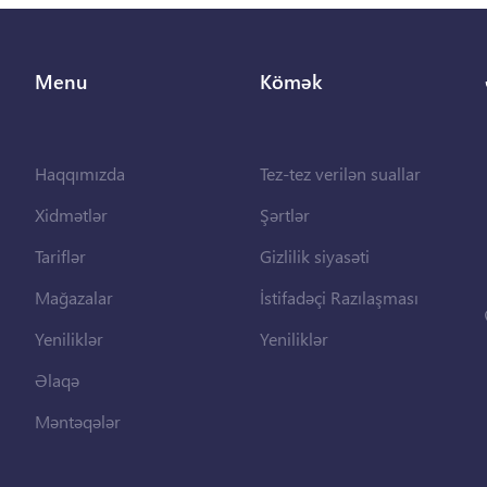
Menu
Kömək
Haqqımızda
Tez-tez verilən suallar
Xidmətlər
Şərtlər
Tariflər
Gizlilik siyasəti
Mağazalar
İstifadəçi Razılaşması
Yeniliklər
Yeniliklər
Əlaqə
Məntəqələr