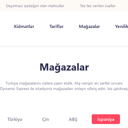
Daşınması qadağan olan məhsullar
Tez-tez verilən suallar
Xidmətlər
Tariflər
Mağazalar
Yenili
Mağazalar
Türkiyə mağazalarını sizlərə yaxın etdik. Alış-verişin ən sərfəli ünvanı
Dynamic Express ilə istədiyiniz mağazadan onlayn sifariş edin, biz çatdıraq
Türkiyə
Çin
ABŞ
İspaniya