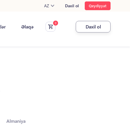
AZ
Daxil ol
Qeydiyyat
klər
Əlaqə
Daxil ol
.
Almaniya