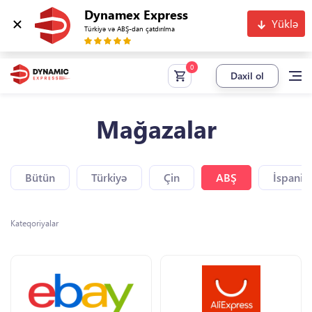
Dynamex Express
Yüklə
Türkiyə və ABŞ-dan çatdırılma
Daxil ol
Mağazalar
Bütün
Türkiyə
Çin
ABŞ
İspaniy
Kateqoriyalar