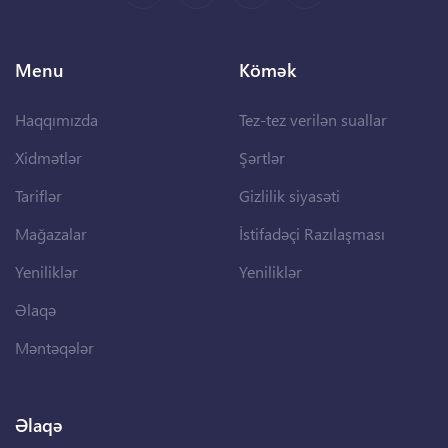
Menu
Kömək
Haqqımızda
Tez-tez verilən suallar
Xidmətlər
Şərtlər
Tariflər
Gizlilik siyasəti
Mağazalar
İstifadəçi Razılaşması
Yeniliklər
Yeniliklər
Əlaqə
Məntəqələr
Əlaqə