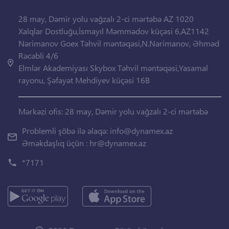
28 may, Dəmir yolu vağzalı 2-ci mərtəbə AZ 1020
Xalqlar Dostluğu,İsmayıl Məmmədov küçəsi 6,AZ1142
Nərimanov Goex Təhvil məntəqəsi,N.Nərimanov, Əhməd
Rəcəbli 4/6
Elmlər Akademiyası Skybox Təhvil məntəqəsi,Yasamal
rayonu, Şəfayət Mehdiyev küçəsi 16B
Mərkəzi ofis: 28 may, Dəmir yolu vağzalı 2-ci mərtəbə
Problemli şöbə ilə əlaqə:
info@dynamex.az
Əməkdaşlıq üçün :
hr@dynamex.az
*7171