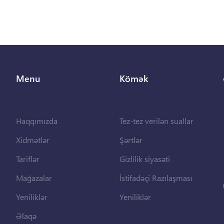
Menu
Kömək
Haqqımızda
Tez-tez verilən suallar
Xidmətlər
Şərtlər
Tariflər
Gizlilik siyasəti
Mağazalar
İstifadəçi Razılaşması
Yeniliklər
Yeniliklər
Əlaqə