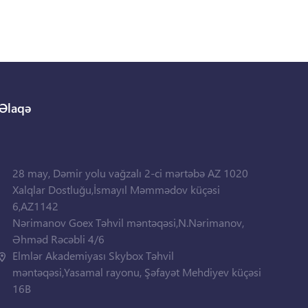
Əlaqə
28 may, Dəmir yolu vağzalı 2-ci mərtəbə AZ 1020
Xalqlar Dostluğu,İsmayıl Məmmədov küçəsi
6,AZ1142
Nərimanov Goex Təhvil məntəqəsi,N.Nərimanov,
Əhməd Rəcəbli 4/6
Elmlər Akademiyası Skybox Təhvil
məntəqəsi,Yasamal rayonu, Şəfayət Mehdiyev küçəsi
16B