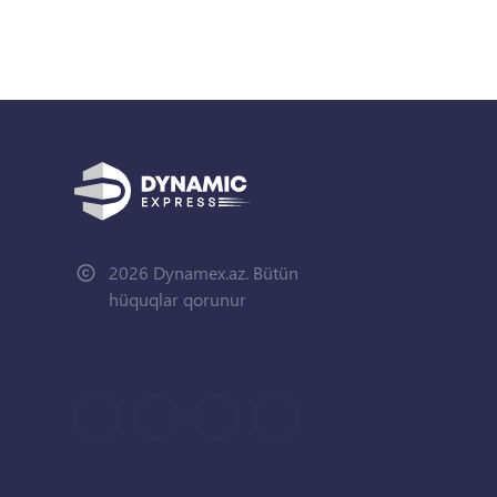
2026 Dynamex.az. Bütün
hüquqlar qorunur