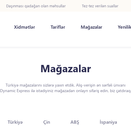
Daşınması qadağan olan məhsullar
Tez-tez verilən suallar
Xidmətlər
Tariflər
Mağazalar
Yenili
Mağazalar
Türkiyə mağazalarını sizlərə yaxın etdik. Alış-verişin ən sərfəli ünvanı
Dynamic Express ilə istədiyiniz mağazadan onlayn sifariş edin, biz çatdıraq
Türkiyə
Çin
ABŞ
İspaniya