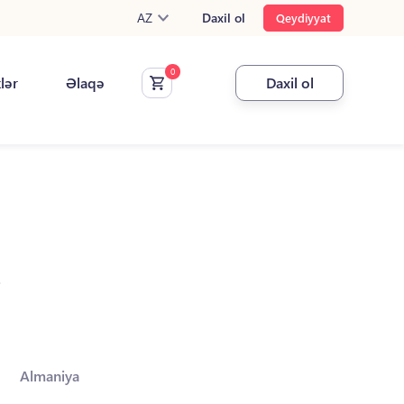
AZ
Daxil ol
Qeydiyyat
klər
Əlaqə
Daxil ol
.
Almaniya