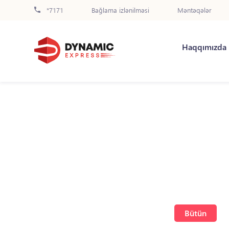
*7171
Bağlama izlənilməsi
Məntəqələr
Haqqımızda
Bütün